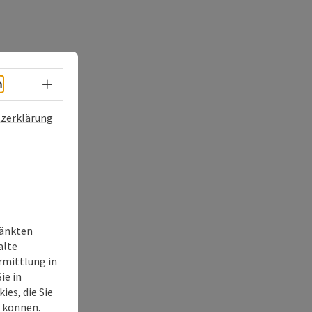
Sprachwahl - Menü öffnen
h
zerklärung
ränkten
alte
rmittlung in
ie in
ies, die Sie
n können.