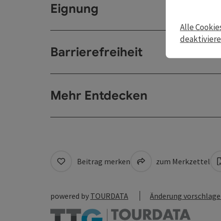
Eignung
Alle Cookie
deaktivier
Barrierefreiheit
Mehr Entdecken
Beitrag merken
zum Merkzettel
powered by
TOURDATA
Änderung vorschlag