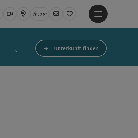
29°
Hauptmenü öffne
Aktuelles Wetter
Linz, stark bewölkt
uchen
Webcams
Karte
Newsletter
Merkzettel
Unterkunft finden