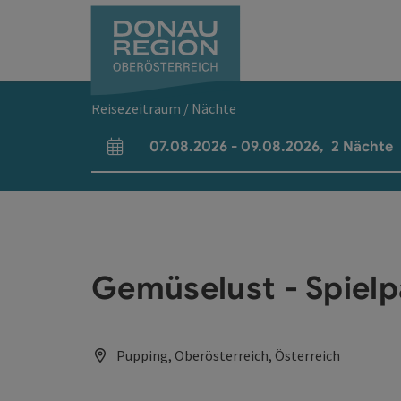
Accesskey
Accesskey
Accesskey
Accesskey
Accesskey
Accesskey
Zum Inhalt
Zur Navigation
Zum Seitenanfang
Zur Kontaktseite
Zum Impressum
Zur Startseite
[0]
[7]
[1]
[5]
[3]
[2]
Reisezeitraum / Nächte
07.08.2026
-
09.08.2026
,
2
Nächte
An- und Abreisefelder
Gemüselust - Spielp
Pupping, Oberösterreich, Österreich