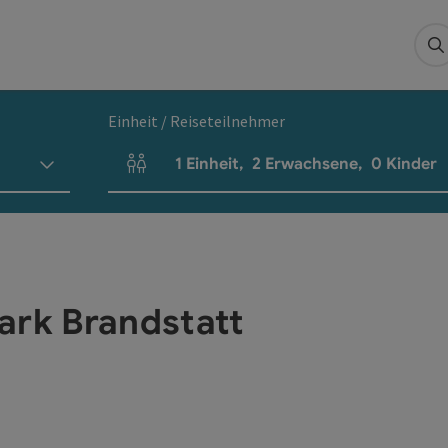
S
Einheit / Reiseteilnehmer
1
Einheit
,
2
Erwachsene
,
0
Kinder
Einheitenanzahl und Personenfelder
ark Brandstatt