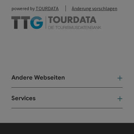
powered by
TOURDATA
Änderung vorschlagen
Andere Webseiten
And
Services
Ser