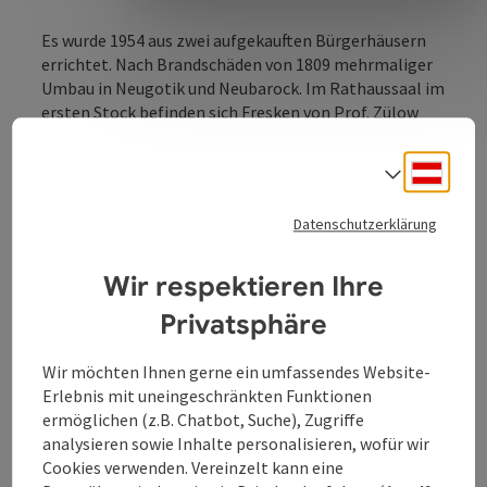
Es wurde 1954 aus zwei aufgekauften Bürgerhäusern
errichtet. Nach Brandschäden von 1809 mehrmaliger
Umbau in Neugotik und Neubarock. Im Rathaussaal im
ersten Stock befinden sich Fresken von Prof. Zülow
(Linz, 1947) mit charakteristischen Motiven der
Altstadt.
Deuts
Sprach
Datenschutzerklärung
Wir respektieren Ihre
Kontakt
Privatsphäre
Öffnungszeiten
Wir möchten Ihnen gerne ein umfassendes Website-
Erlebnis mit uneingeschränkten Funktionen
ermöglichen (z.B. Chatbot, Suche), Zugriffe
Anreise/Lage
analysieren sowie Inhalte personalisieren, wofür wir
Cookies verwenden. Vereinzelt kann eine