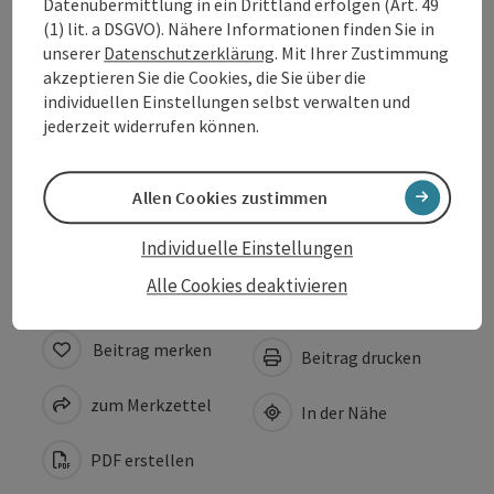
Datenübermittlung in ein Drittland erfolgen (Art. 49
Ausstattung
(1) lit. a DSGVO). Nähere Informationen finden Sie in
unserer
Datenschutzerklärung
. Mit Ihrer Zustimmung
akzeptieren Sie die Cookies, die Sie über die
Preise
individuellen Einstellungen selbst verwalten und
jederzeit widerrufen können.
Eignung
Allen Cookies zustimmen
Barrierefreiheit
Individuelle Einstellungen
Alle Cookies deaktivieren
Beitrag merken
Beitrag drucken
zum Merkzettel
In der Nähe
PDF erstellen