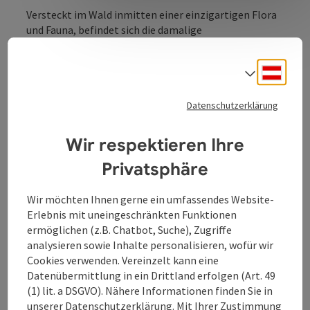
Versteckt im Wald inmitten einer einzigartigen Flora
und Fauna, befindet sich die damalige
Grenzmarkierung zwischen Bayern und Österreich.
Deuts
Sprach
Der gotische Bildstock stammt aus dem Ende des 15
Jahrhundert und markierte einst die Grenze zwischen
der zum österreichischen Erzherzogtum ob der Enns
Datenschutzerklärung
gehörigen Grafschaft Neuburg und Bayern.
Wir respektieren Ihre
Privatsphäre
Kontakt
Wir möchten Ihnen gerne ein umfassendes Website-
Erlebnis mit uneingeschränkten Funktionen
ermöglichen (z.B. Chatbot, Suche), Zugriffe
Öffnungszeiten
analysieren sowie Inhalte personalisieren, wofür wir
Cookies verwenden. Vereinzelt kann eine
Datenübermittlung in ein Drittland erfolgen (Art. 49
Anreise/Lage
(1) lit. a DSGVO). Nähere Informationen finden Sie in
unserer
Datenschutzerklärung
. Mit Ihrer Zustimmung