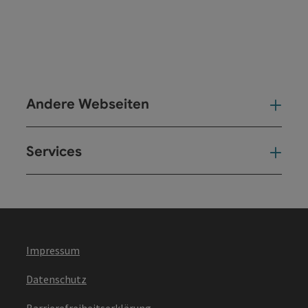
Andere Webseiten
And
Services
Ser
Impressum
Datenschutz
Barrierefreiheitserklärung