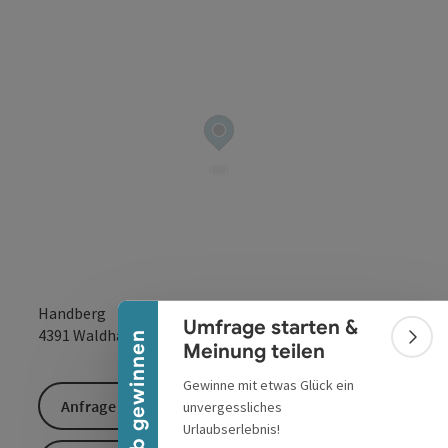
Banner einklappen
Handberg
Umfrage starten &
in Google Maps
in Apple 
4391
Waldhausen im Strudengau
Urlaub gewinnen
Bann
Meinung teilen
Gewinne mit etwas Glück ein
Anfrage senden
unvergessliches
Urlaubserlebnis!