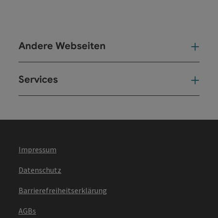
Andere Webseiten
And
Services
Ser
Impressum
Datenschutz
Barrierefreiheitserklärung
AGBs