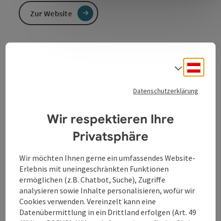
Zur Website
Richtung Passau und Linz.
Deuts
Sprach
Fahrkarten für die Donauschifffahrt Wurm & Noé:
Donauschifffahrt Wurm & Noé, Höllgasse 26 · D-94032
Datenschutzerklärung
Passau · Tel. +49 (0) 851 929292 · Fax +49 (0) 851 35518
​Untere Donaulände 1 · A-4020 Linz · Tel. +43 (0) 732
Wir respektieren Ihre
783607 · Fax +43 (0) 732 78360720
Privatsphäre
Wir möchten Ihnen gerne ein umfassendes Website-
Erlebnis mit uneingeschränkten Funktionen
Kontakt
ermöglichen (z.B. Chatbot, Suche), Zugriffe
analysieren sowie Inhalte personalisieren, wofür wir
Cookies verwenden. Vereinzelt kann eine
Öffnungszeiten
Datenübermittlung in ein Drittland erfolgen (Art. 49