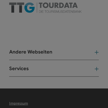
Andere Webseiten
And
Services
Ser
Impressum