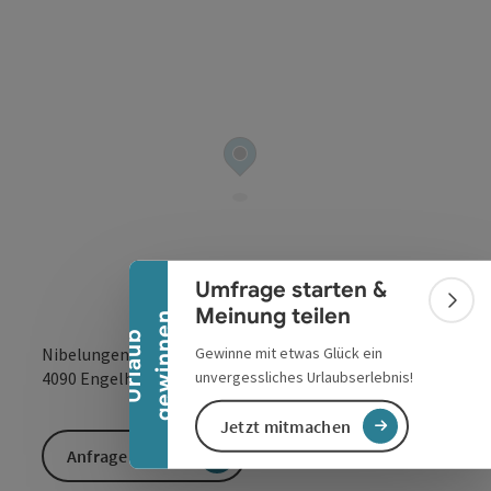
Copyrig
Banner einklappen
Umfrage starten &
Bann
Meinung teilen
n
U
r
l
a
u
b
g
e
w
i
n
n
e
Gewinne mit etwas Glück ein
Nibelungenstraße
in Google Maps
in Apple 
unvergessliches Urlaubserlebnis!
4090
Engelhartszell
Jetzt mitmachen
Anfrage senden