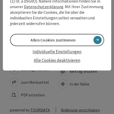
(1) lit. a DSGVO). Nähere Informationen finden Sie in
unserer
Datenschutzerklärung
. Mit Ihrer Zustimmung
Anreise/Lage
akzeptieren Sie die Cookies, die Sie über die
individuellen Einstellungen selbst verwalten und
Eignung
jederzeit widerrufen können.
Barrierefreiheit
Allen Cookies zustimmen
Individuelle Einstellungen
Alle Cookies deaktivieren
Beitrag merken
Beitrag drucken
zum Merkzettel
In der Nähe
PDF erstellen
powered by
TOURDATA
Änderung vorschlagen