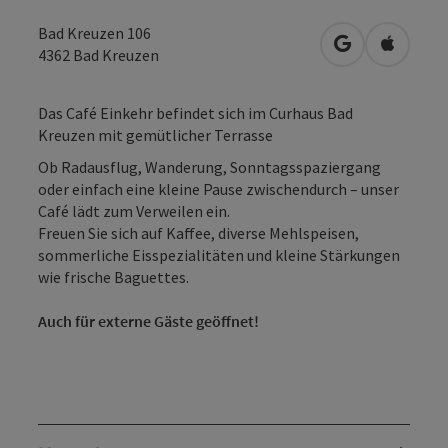
Bad Kreuzen 106
in Google Map
in Apple
4362
Bad Kreuzen
Das Café Einkehr befindet sich im Curhaus Bad
Kreuzen mit gemütlicher Terrasse
Ob Radausflug, Wanderung, Sonntagsspaziergang
oder einfach eine kleine Pause zwischendurch – unser
Café lädt zum Verweilen ein.
Freuen Sie sich auf Kaffee, diverse Mehlspeisen,
sommerliche Eisspezialitäten und kleine Stärkungen
wie frische Baguettes.
Auch für externe Gäste geöffnet!