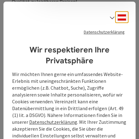
Qualität zu leistbaren Preisen!
Deuts
Sprach
Datenschutzerklärung
Kontakt
Wir respektieren Ihre
Öffnungszeiten
Privatsphäre
Wir möchten Ihnen gerne ein umfassendes Website-
Ausstattung
Erlebnis mit uneingeschränkten Funktionen
ermöglichen (z.B. Chatbot, Suche), Zugriffe
analysieren sowie Inhalte personalisieren, wofür wir
Anreise/Lage
Cookies verwenden. Vereinzelt kann eine
Datenübermittlung in ein Drittland erfolgen (Art. 49
(1) lit. a DSGVO). Nähere Informationen finden Sie in
Eignung
unserer
Datenschutzerklärung
. Mit Ihrer Zustimmung
akzeptieren Sie die Cookies, die Sie über die
individuellen Einstellungen selbst verwalten und
Barrierefreiheit