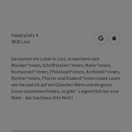
Hauptplatz 4
in Google Map
in Apple
4020
Linz
Sie suchen ein Lokal in Linz, in welchem sich
Musiker*innen, Schriftsteller*innen, Maler*innen,
Komponist*innen, Philosoph*innen, Architekt*innen,
Richter*innen, Pfarrer und Student*innen sowie Leute
wie Sie und ich auf ein Gläschen Wein und ein gutes
Essen zusammenfinden, so gibt´s eigentlich nur eine
Wahl - das Gasthaus Alte Welt!