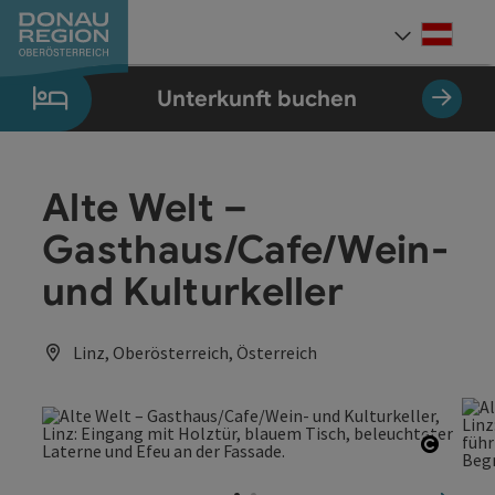
Accesskey
Accesskey
Accesskey
Accesskey
Accesskey
Accesskey
Zum Inhalt
Zur Navigation
Zum Seitenanfang
Zur Kontaktseite
Zum Impressum
Zur Startseite
[0]
[7]
[1]
[5]
[3]
[2]
Deut
Sprach
Unterkunft buchen
Alte Welt –
Gasthaus/Cafe/Wein-
und Kulturkeller
Linz, Oberösterreich, Österreich
Copyri