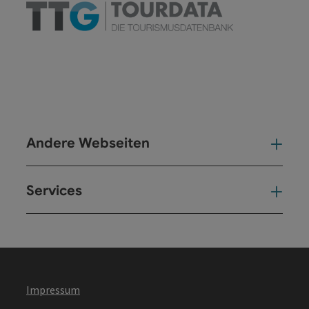
Andere Webseiten
And
Services
Ser
Impressum