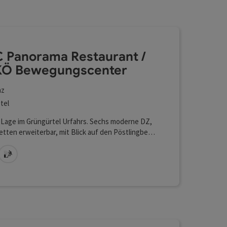
l verfeinert werden kann. Die Ergebnisse in der Liste wer
ewegungscenter
 Panorama Restaurant /
Ö Bewegungscenter
nz
tel
 Lage im Grüngürtel Urfahrs. Sechs moderne DZ,
etten erweiterbar, mit Blick auf den Pöstlingberg
 die Sportanlage. Restaurant mit Terrasse, Bio-
frarotsauna, Kegelbahnen, Seminarräume. Gratis
Lan (kostenlos)
Sauna
5 kostenlose Parkplätze. Kinder unter 12 Jahren
im Zimmer der Eltern nichts.