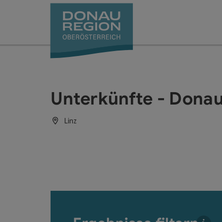
Accesskey
Accesskey
Accesskey
Accesskey
Accesskey
Accesskey
Zum Inhalt
Zur Navigation
Zum Seitenanfang
Zur Kontaktseite
Zum Impressum
Zur Startseite
[0]
[7]
[1]
[5]
[3]
[2]
Unterkünfte - Dona
Linz