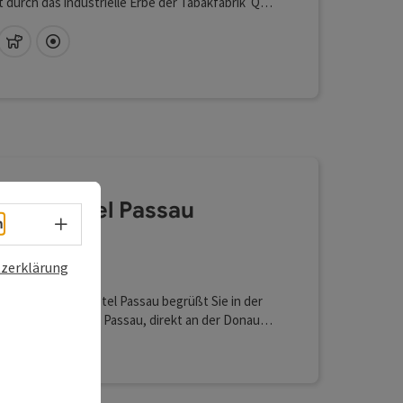
 durch das industrielle Erbe der Tabakfabrik Q27
oben über der Stadt ein kulinarisches Erlebnis der
asse 1.000m² Konferenzfläche auf einer Ebene -
Lan (kostenlos)
Haustiere erlaubt
Direkt im Zentrum
eue Seminardimension Modernes Loft Feeling -
reduziert, doch nie kühl
stadt-Hotel Passau
Sprachwahl - Menü öffnen
h
ssau
zerklärung
4 Sterne - geprüfter und ausgezeichneter Beherbergungsb
tel
terne Altstadt-Hotel Passau begrüßt Sie in der
schen Altstadt von Passau, direkt an der Donau
gt nur 700 m vom Dom St. Stephan entfernt.
Sie sich auf moderne, Großteils neu renovierte
 Junior-Suiten, individuell gestaltete
zimmer, kostenfreies WLAN, einen neu