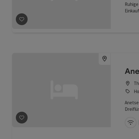
Ruhige 
Einkauf
Minuten
Beitrag merken
: Andreas Appartements
Fahrrad
Firmen
Ane
Th
Ho
Anetsed
Dreiflü
Beitrag merken
: Anetseder Landhotel & Lofts
W-