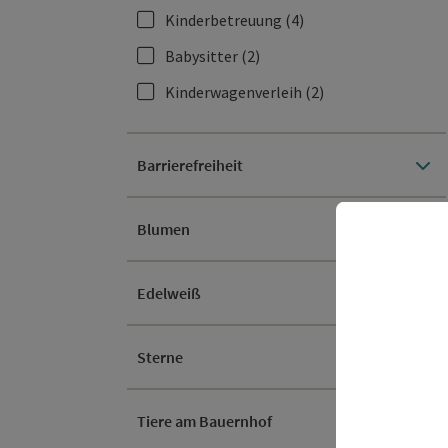
Kinderbetreuung
(4)
Babysitter
(2)
Kinderwagenverleih
(2)
Barrierefreiheit
Blumen
Edelweiß
Sterne
Tiere am Bauernhof