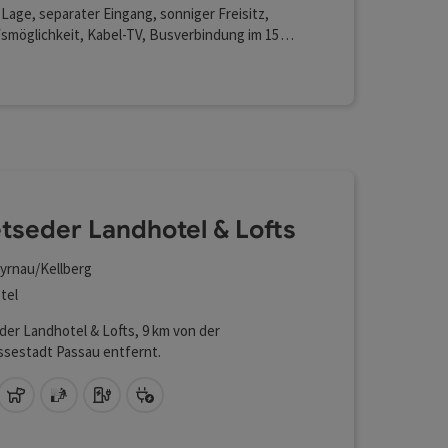
Lage, separater Eingang, sonniger Freisitz,
smöglichkeit, Kabel-TV, Busverbindung im 15
-Takt zur City (Fahrzeit ca. 5 Minuten),
unterstellplatz auf Anfrage, auch Langzeit- und
arrangements
tseder Landhotel & Lofts
yrnau/Kellberg
tel
er Landhotel & Lofts, 9 km von der
ssestadt Passau entfernt.
Lan (kostenlos)
Haustiere erlaubt
Sauna
Auto Ladestation
Bike Ladestation