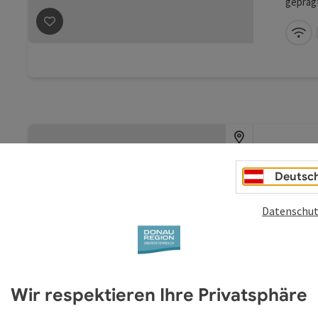
geprägt
- hoch 
Beitrag merken
: ARCOTEL Tabakfabrik
Extrakl
W-
eine n
urban, 
Alt
Deutsc
Pa
Datenschut
Ho
Das 4-S
histori
und lie
Beitrag merken
: Altstadt-Hotel Passau
Freuen 
Wir respektieren Ihre Privatsphäre
Zimmer,
Themen