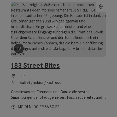
Beitrag merken
: 183 Street Bites
183 Street Bites
Linz
Buffet / Imbiss / Fastfood
Gemeinsam mit Freunden und Familie die besten
Smashburger der Stadt genießen. Frisch zubereitet und
heiß geliefert!
Öffnungszeiten
Montag geöffnet
Dienstag geöffnet
Mittwoch geöffnet
Donnerstag geöffnet
Freitag geöffnet
Samstag geöffnet
Sonntag geöffnet
Feiertag geöffnet
MO
DI
MI
DO
FR
SA
SO
FE