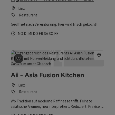
Linz
Restaurant
Geöffnet nach Vereinbarung. Hier wird frisch gekocht!
Öffnungszeiten
Montag geöffnet
Dienstag geöffnet
Mittwoch geöffnet
Donnerstag geöffnet
Freitag geöffnet
Samstag geöffnet
Sonntag geöffnet
Feiertag geöffnet
MO
DI
MI
DO
FR
SA
SO
FE
Beitrag merken
: Aii - Asia Fusion Kitchen
Aii - Asia Fusion Kitchen
Linz
Restaurant
Wo Tradition auf moderne Raffinesse trifft. Feinste
asiatische Aromen, neu interpretiert. Reduziert. Präzise.
Unvergesslich.