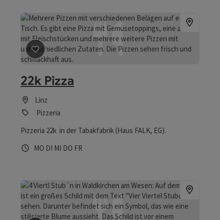
Beitrag merken
: 22k Pizza
22k Pizza
Linz
Pizzeria
Pizzeria 22k in der Tabakfabrik (Haus FALK, EG).
Öffnungszeiten
Montag geöffnet
Dienstag geöffnet
Mittwoch geöffnet
Donnerstag geöffnet
Freitag geöffnet
MO
DI
MI
DO
FR