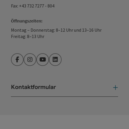
Fax: +43 732 7277 - 804
Öffnungszeiten:
Montag – Donnerstag: 8–12 Uhr und 13–16 Uhr
Freitag: 8–13 Uhr
Facebook
Instagram
YouTube
LinkedIn
Kontaktformular
Kont