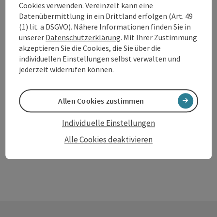
Akakiko - Passage Linz
Cookies verwenden. Vereinzelt kann eine
Datenübermittlung in ein Drittland erfolgen (Art. 49
Linz
(1) lit. a DSGVO). Nähere Informationen finden Sie in
unserer
Datenschutzerklärung
. Mit Ihrer Zustimmung
Restaurant
akzeptieren Sie die Cookies, die Sie über die
Asia-Spezialitäten und Sushi!
individuellen Einstellungen selbst verwalten und
jederzeit widerrufen können.
Öffnungszeiten
Montag geöffnet
Dienstag geöffnet
Mittwoch geöffnet
Donnerstag geöffnet
Freitag geöffnet
Samstag geöffnet
Sonntag geöffnet
Feiertag geöffnet
MO
DI
MI
DO
FR
SA
SO
FE
Allen Cookies zustimmen
Seite zurück
Seite 
1
…
88
Individuelle Einstellungen
Alle Cookies deaktivieren