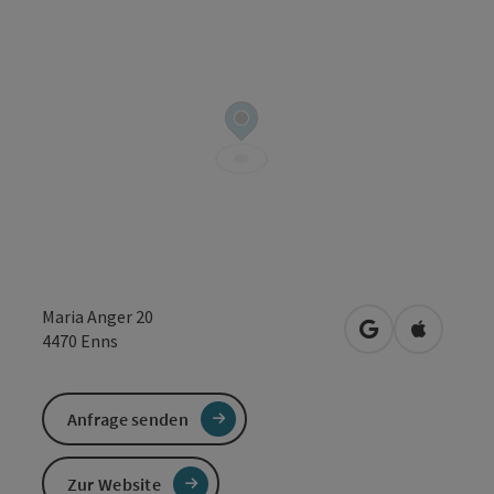
Maria Anger 20
in Google Maps
in Apple 
4470
Enns
Anfrage senden
Zur Website