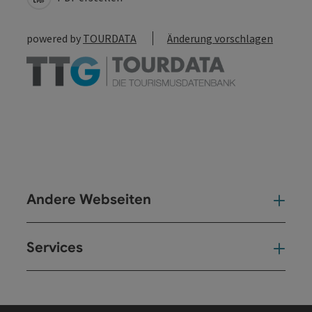
powered by
TOURDATA
Änderung vorschlagen
Andere Webseiten
And
Services
Ser