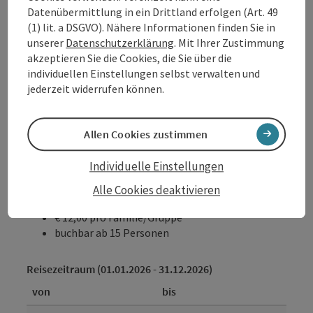
beinhaltet eine 2 Std. Fuhrung, Inhalt wie oben,
Datenübermittlung in ein Drittland erfolgen (Art. 49
zusätzlich bieten wir spannende Einblicke in die
(1) lit. a DSGVO). Nähere Informationen finden Sie in
Edelbranderzeugung in unserer neuen Schaubrennerei
unserer
Datenschutzerklärung
. Mit Ihrer Zustimmung
und die zusätzliche Verkostung von 2 Edelbränden.
akzeptieren Sie die Cookies, die Sie über die
individuellen Einstellungen selbst verwalten und
Mögliche Anreisetermine
jederzeit widerrufen können.
Montag, Dienstag, Mittwoch, Donnerstag, Freitag,
Samstag, Sonntag
Allen Cookies zustimmen
Buchen / Anfrage
Individuelle Einstellungen
ab Preis
Alle Cookies deaktivieren
€ 12,00 pro Person
€ 12,00 pro Familie/Gruppe
buchbar ab 15 Personen
Reisezeitraum (01.01.2026 - 31.12.2026)
von
bis