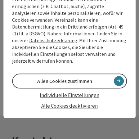
ermöglichen (z.B. Chatbot, Suche), Zugriffe
Obermühl an der Donau
analysieren sowie Inhalte personalisieren, wofür wir
Cookies verwenden. Vereinzelt kann eine
Gasthaus / Wirtshaus, Kaffeehaus / Café, Restaurant
Datenübermittlung in ein Drittland erfolgen (Art. 49
Die Donau gibt Kraft, Sehnsucht und Ruhe. Natur pur im
(1) lit. a DSGVO). Nähere Informationen finden Sie in
Donauparadies Gierlinger. Das Donauparadies Gierlinger in
unserer
Datenschutzerklärung
. Mit Ihrer Zustimmung
Obermühl an der Donau ist ein Platz zum Wohlfühlen.
akzeptieren Sie die Cookies, die Sie über die
Öffnungszeiten
Mittwoch geöffnet
Donnerstag geöffnet
Freitag geöffnet
Samstag geöffnet
Sonntag geöffnet
Feiertag geöffnet
MI
DO
FR
SA
SO
FE
individuellen Einstellungen selbst verwalten und
jederzeit widerrufen können.
Allen Cookies zustimmen
Individuelle Einstellungen
Alle Cookies deaktivieren