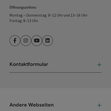
Öffnungszeiten:
Montag – Donnerstag: 8–12 Uhr und 13–16 Uhr
Freitag: 8–13 Uhr
Facebook
Instagram
YouTube
LinkedIn
Kontaktformular
Kont
Andere Webseiten
And