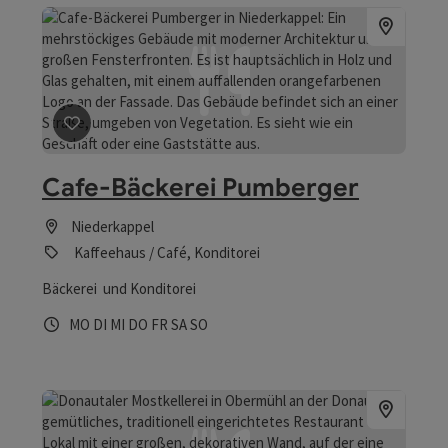
Beitrag merken
: Cafe-Bäckerei Pumberger
Cafe-Bäckerei Pumberger
Niederkappel
Kaffeehaus / Café, Konditorei
Bäckerei und Konditorei
Öffnungszeiten
Montag geöffnet
Dienstag geöffnet
Mittwoch geöffnet
Donnerstag geöffnet
Freitag geöffnet
Samstag geöffnet
Sonntag geöffnet
MO
DI
MI
DO
FR
SA
SO