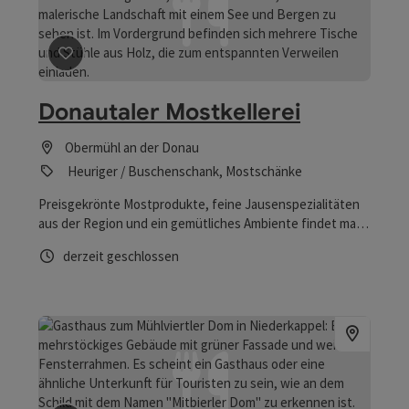
Beitrag merken
: Donautaler Mostkellerei
Donautaler Mostkellerei
Obermühl an der Donau
Heuriger / Buschenschank, Mostschänke
Preisgekrönte Mostprodukte, feine Jausenspezialitäten
aus der Region und ein gemütliches Ambiente findet man
in Mostsommelier Erich Aumüllers Donautaler Mostkellerei
Öffnungszeiten
derzeit geschlossen
in Obermühl. Gruppenführungen ab 12 Personen möglich!