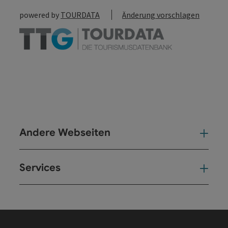
powered by
TOURDATA
Änderung vorschlagen
Andere Webseiten
And
Services
Ser