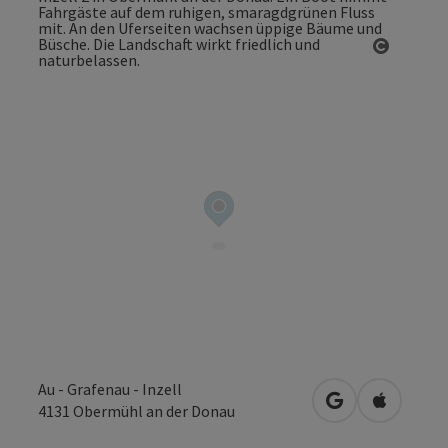
Copyrig
Au - Grafenau - Inzell
in Google Maps
in Apple 
4131
Obermühl an der Donau