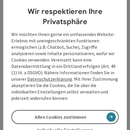
(stromaufwärts).
Stromabwärts wird diese Strecke
Wir respektieren Ihre
nicht angeboten.
Der Donaubus bedient auf der Fahrt stromabwärts die
Privatsphäre
Strecke Au-Grafenau und legt bei der Rückfahrt
stromaufwärts auch in Inzell an, um Gäste nach Au
Wir möchten Ihnen gerne ein umfassendes Website-
mitzunehmen.
Erlebnis mit uneingeschränkten Funktionen
ermöglichen (z.B. Chatbot, Suche), Zugriffe
Die Fähre verkehrt ab Mai bis Ende September ...
analysieren sowie Inhalte personalisieren, wofür wir
Cookies verwenden. Vereinzelt kann eine
Beschreibung vollständig anzeigen
Datenübermittlung in ein Drittland erfolgen (Art. 49
(1) lit. a DSGVO). Nähere Informationen finden Sie in
unserer
Datenschutzerklärung
. Mit Ihrer Zustimmung
akzeptieren Sie die Cookies, die Sie über die
individuellen Einstellungen selbst verwalten und
Kontakt
jederzeit widerrufen können.
Öffnungszeiten
Allen Cookies zustimmen