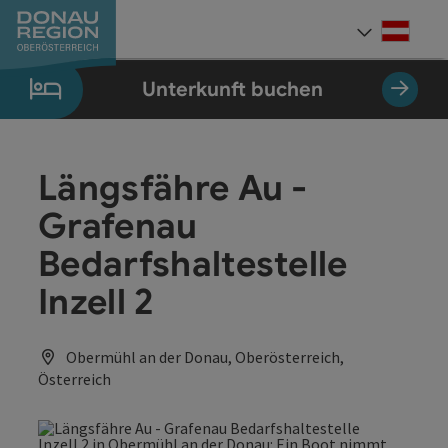
Accesskey
Accesskey
Accesskey
Accesskey
Accesskey
Accesskey
Zum Inhalt
Zur Navigation
Zum Seitenanfang
Zur Kontaktseite
Zum Impressum
Zur Startseite
[0]
[7]
[1]
[5]
[3]
[2]
Deut
Sprach
Unterkunft buchen
Längsfähre Au -
Grafenau
Bedarfshaltestelle
Inzell 2
Obermühl an der Donau, Oberösterreich,
Österreich