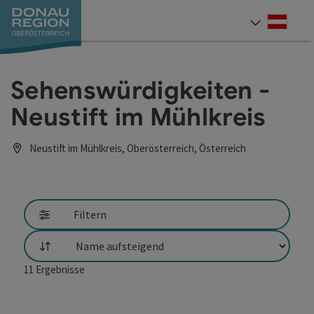
Accesskey
Accesskey
Accesskey
Accesskey
Accesskey
Accesskey
Zum Inhalt
Zur Navigation
Zum Seitenanfang
Zur Kontaktseite
Zum Impressum
Zur Startseite
[0]
[7]
[1]
[5]
[3]
[2]
Deut
Sprach
Sehenswürdigkeiten -
Neustift im Mühlkreis
Neustift im Mühlkreis, Oberösterreich, Österreich
Filtern
Sortierung
11
Ergebnisse