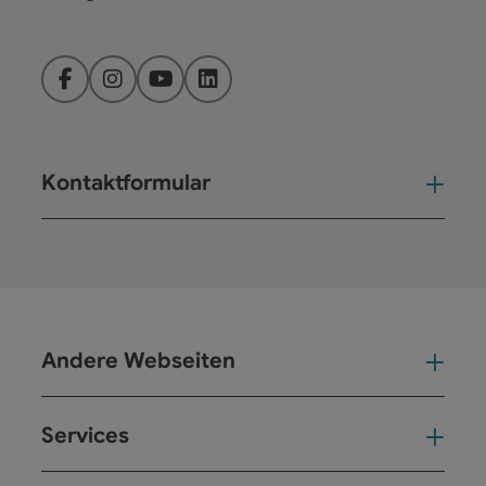
Facebook
Instagram
YouTube
LinkedIn
Kontaktformular
Kont
Andere Webseiten
And
Services
Ser