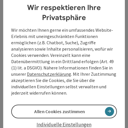
Wir respektieren Ihre
Privatsphäre
Beitrag merken
: Schloss Rannariedl
Copyrig
Schloss Rannariedl
Wir möchten Ihnen gerne ein umfassendes Website-
Erlebnis mit uneingeschränkten Funktionen
Herzlich willkommen im Schloss Rannariedl.
ermöglichen (z.B. Chatbot, Suche), Zugriffe
analysieren sowie Inhalte personalisieren, wofür wir
Neustift im Mühlkreis
Cookies verwenden. Vereinzelt kann eine
Öffnungszeiten
Montag geöffnet
Dienstag geöffnet
Mittwoch geöffnet
Donnerstag geöffnet
Freitag geöffnet
Samstag geöffnet
Sonntag geöffnet
Feiertag geöffnet
MO
DI
MI
DO
FR
SA
SO
FE
Datenübermittlung in ein Drittland erfolgen (Art. 49
(1) lit. a DSGVO). Nähere Informationen finden Sie in
unserer
Datenschutzerklärung
. Mit Ihrer Zustimmung
akzeptieren Sie die Cookies, die Sie über die
Beitrag merken
: Schoko-Laden Wöss
individuellen Einstellungen selbst verwalten und
Copyrig
jederzeit widerrufen können.
Schoko-Laden Wöss
DER SCHOKO-LADEN VON KURT UND KARINA WÖSS IN
Allen Cookies zustimmen
PÜHRET IM MÜHLVIERTEL: HANDGEMACHTE
SCHOKOLADENKUNST MIT REGIONALEM CHARAKTER
Individuelle Einstellungen
Neustift im Mühlkreis