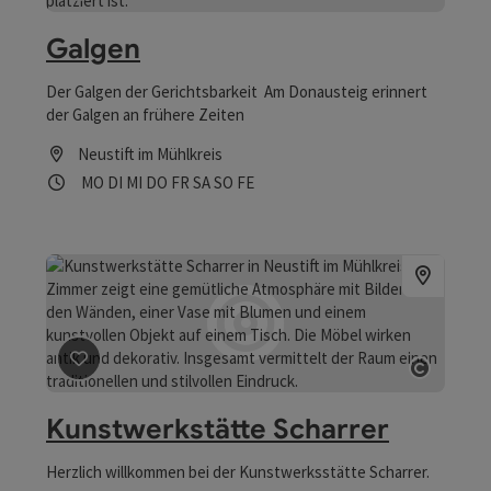
Beitrag merken
: Galgen
Copyrig
Galgen
Der Galgen der Gerichtsbarkeit Am Donausteig erinnert
der Galgen an frühere Zeiten
Neustift im Mühlkreis
Öffnungszeiten
Montag geöffnet
Dienstag geöffnet
Mittwoch geöffnet
Donnerstag geöffnet
Freitag geöffnet
Samstag geöffnet
Sonntag geöffnet
Feiertag geöffnet
MO
DI
MI
DO
FR
SA
SO
FE
Beitrag merken
: Kunstwerkstätte Scharrer
Copyrig
Kunstwerkstätte Scharrer
Herzlich willkommen bei der Kunstwerksstätte Scharrer.