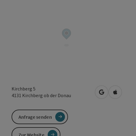
Kirchberg 5
in Google Maps
in Apple 
4131
Kirchberg ob der Donau
Anfrage senden
Zur Website