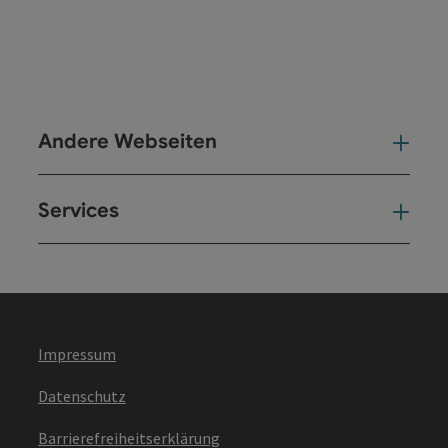
Andere Webseiten
And
Services
Ser
Impressum
Datenschutz
Barrierefreiheitserklärung