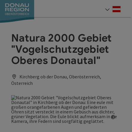
Accesskey
Accesskey
Accesskey
Accesskey
Accesskey
Accesskey
Zum Inhalt
Zur Navigation
Zum Seitenanfang
Zur Kontaktseite
Zum Impressum
Zur Startseite
[0]
[7]
[1]
[5]
[3]
[2]
Deut
Sprach
Natura 2000 Gebiet
"Vogelschutzgebiet
Oberes Donautal"
Kirchberg ob der Donau, Oberösterreich,
Österreich
©
Copyrig