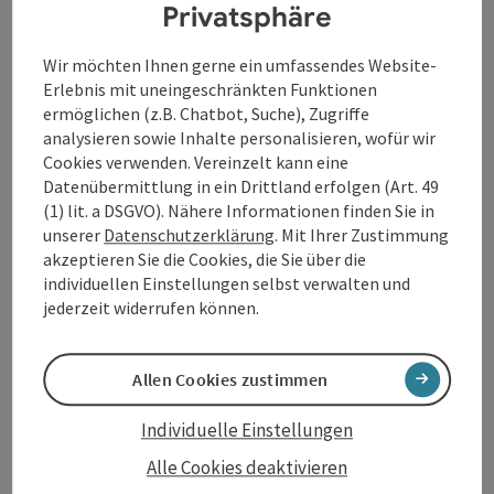
Privatsphäre
Von sehr hoher Bedeutung sind zudem die
Blockschutthalden und eindrucksvolle
Felsformationen, die bei der Schlögener Schlinge ...
Wir möchten Ihnen gerne ein umfassendes Website-
Erlebnis mit uneingeschränkten Funktionen
Beschreibung vollständig anzeigen
ermöglichen (z.B. Chatbot, Suche), Zugriffe
analysieren sowie Inhalte personalisieren, wofür wir
Cookies verwenden. Vereinzelt kann eine
Datenübermittlung in ein Drittland erfolgen (Art. 49
(1) lit. a DSGVO). Nähere Informationen finden Sie in
Kontakt
unserer
Datenschutzerklärung
. Mit Ihrer Zustimmung
akzeptieren Sie die Cookies, die Sie über die
individuellen Einstellungen selbst verwalten und
Öffnungszeiten
jederzeit widerrufen können.
Anreise/Lage
Allen Cookies zustimmen
Individuelle Einstellungen
Preise
Alle Cookies deaktivieren