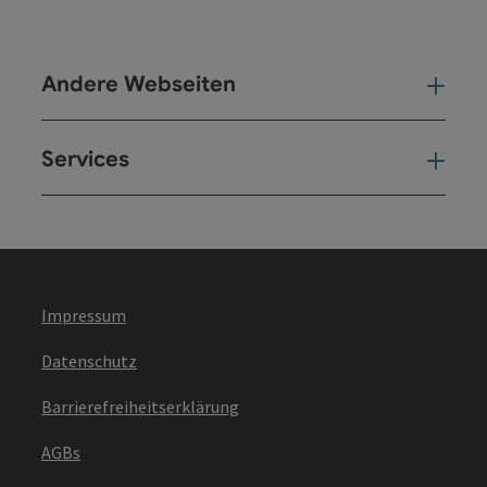
Andere Webseiten
And
Services
Ser
Impressum
Datenschutz
Barrierefreiheitserklärung
AGBs