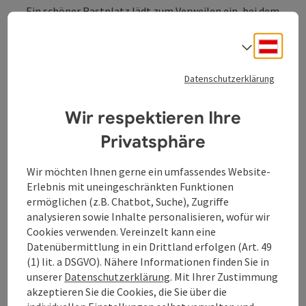
Ein schöner Rastplatz lädt zum Verweilen ein, bei dem
man einen tollen Blick über die Umgebung hat.
Deuts
Sprach
Datenschutzerklärung
Kontakt
Wir respektieren Ihre
Privatsphäre
Öffnungszeiten
Wir möchten Ihnen gerne ein umfassendes Website-
Erlebnis mit uneingeschränkten Funktionen
Anreise/Lage
ermöglichen (z.B. Chatbot, Suche), Zugriffe
analysieren sowie Inhalte personalisieren, wofür wir
Preise
Cookies verwenden. Vereinzelt kann eine
Datenübermittlung in ein Drittland erfolgen (Art. 49
(1) lit. a DSGVO). Nähere Informationen finden Sie in
Eignung
unserer
Datenschutzerklärung
. Mit Ihrer Zustimmung
akzeptieren Sie die Cookies, die Sie über die