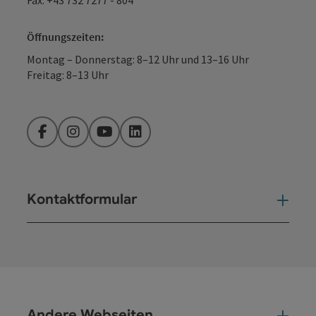
Öffnungszeiten:
Montag – Donnerstag: 8–12 Uhr und 13–16 Uhr
Freitag: 8–13 Uhr
Facebook
Instagram
YouTube
LinkedIn
Kontaktformular
Kont
Andere Webseiten