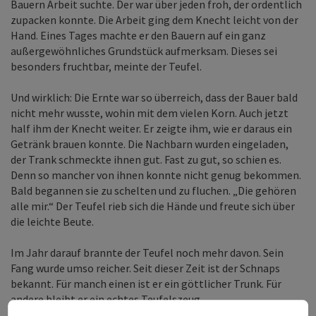
Bauern Arbeit suchte. Der war über jeden froh, der ordentlich
zupacken konnte. Die Arbeit ging dem Knecht leicht von der
Hand. Eines Tages machte er den Bauern auf ein ganz
außergewöhnliches Grundstück aufmerksam. Dieses sei
besonders fruchtbar, meinte der Teufel.
Und wirklich: Die Ernte war so überreich, dass der Bauer bald
nicht mehr wusste, wohin mit dem vielen Korn. Auch jetzt
half ihm der Knecht weiter. Er zeigte ihm, wie er daraus ein
Getränk brauen konnte. Die Nachbarn wurden eingeladen,
der Trank schmeckte ihnen gut. Fast zu gut, so schien es.
Denn so mancher von ihnen konnte nicht genug bekommen.
Bald begannen sie zu schelten und zu fluchen. „Die gehören
alle mir.“ Der Teufel rieb sich die Hände und freute sich über
die leichte Beute.
Im Jahr darauf brannte der Teufel noch mehr davon. Sein
Fang wurde umso reicher. Seit dieser Zeit ist der Schnaps
bekannt. Für manch einen ist er ein göttlicher Trunk. Für
andere bleibt er ein echtes Teufelszeug.
© Helmut Wittmann