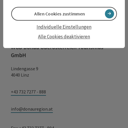
Kontakt
Allen Cookies zustimmen
Individuelle Einstellungen
Tourismusverband Donauregion
Alle Cookies deaktivieren
Oberösterreich
WGD Donau Oberösterreich Tourismus
GmbH
Lindengasse 9
4040 Linz
+43 732 7277 - 888
info@donauregion.at
Fax: +43 732 7277 - 804