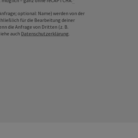
il möglich – ganz ohne reCAPTCHA.
*
nfrage; optional: Name) werden von der
ießlich für die Bearbeitung deiner
n die Anfrage von Dritten (z. B.
Siehe auch
Datenschutzerklärung
.