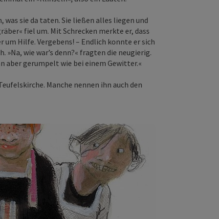
was sie da taten. Sie ließen alles liegen und
räber« fiel um. Mit Schrecken merkte er, dass
er um Hilfe. Vergebens! – Endlich konnte er sich
. »Na, wie war’s denn?« fragten die neugierig.
nn aber gerumpelt wie bei einem Gewitter.«
e Teufelskirche. Manche nennen ihn auch den