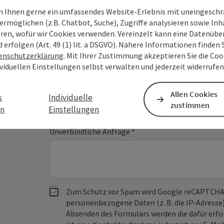
Deine Anfrage an di
 Ihnen gerne ein umfassendes Website-Erlebnis mit uneingesch
Oberösterreich
ermöglichen (z.B. Chatbot, Suche), Zugriffe analysieren sowie Inh
eren, wofür wir Cookies verwenden. Vereinzelt kann eine Datenübe
d erfolgen (Art. 49 (1) lit. a DSGVO). Nähere Informationen finden S
enschutzerklärung
. Mit Ihrer Zustimmung akzeptieren Sie die Cook
Felder mit
*
sind Pflichtfelder
ividuellen Einstellungen selbst verwalten und jederzeit widerrufe
Vorname
Nachname
Allen Cookies
s
Individuelle
zustimmen
en
Einstellungen
Unverbindliche Anfrage
*
Zum Schutz vor Spam wird Google reCAPTCHA
personenbezogene Daten (z. B. die IP-Adresse
Absenden des Formulars werden die dafür erfor