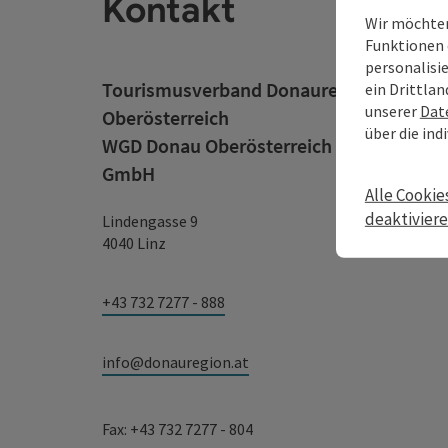
Kontakt
Wir möchten
Funktionen 
personalisi
Tourismusverband Donauregion
ein Drittlan
unserer
Dat
Oberösterreich
über die ind
WGD Donau Oberösterreich Tourismus
GmbH
Alle Cookie
deaktivier
Lindengasse 9
4040 Linz
+43 732 7277 - 888
info@donauregion.at
Fax: +43 732 7277 - 804