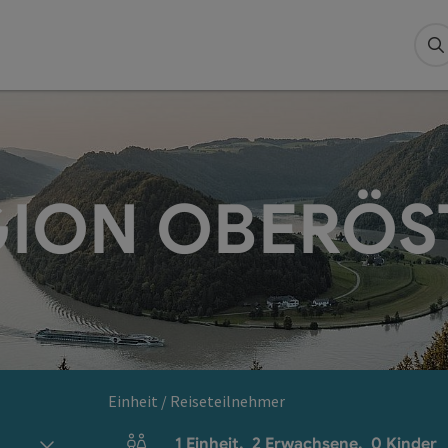
S
ION OBERÖS
Einheit / Reiseteilnehmer
1
Einheit
,
2
Erwachsene
,
0
Kinder