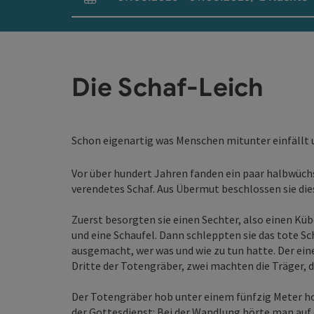
An- und Abreisefelder
Die Schaf-Leich
Schon eigenartig was Menschen mitunter einfällt um
Vor über hundert Jahren fanden ein paar halbwüchs
verendetes Schaf. Aus Übermut beschlossen sie dies
Zuerst besorgten sie einen Sechter, also einen Küb
und eine Schaufel. Dann schleppten sie das tote Sc
ausgemacht, wer was und wie zu tun hatte. Der eine
Dritte der Totengräber, zwei machten die Träger, d
Der Totengräber hob unter einem fünfzig Meter h
der Gottesdienst: Bei der Wandlung hörte man auf e