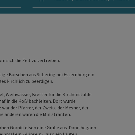
Einheitenanzahl und Personenfelder
 sich die Zeit zu vertreiben:
ige Burschen aus Silbering bei Esternberg ein
es kirchlich zu beerdigen.
el, Weihwasser, Bretter für die Kirchenstühle
haf in die Kößlbachleiten. Dort wurde
 war der Pfarrer, der Zweite der Mesner, der
ie anderen waren die Ministranten.
ohen Granitfelsen eine Grube aus. Dann begann
inmal ein »Klinseln«, also ein Läuten.