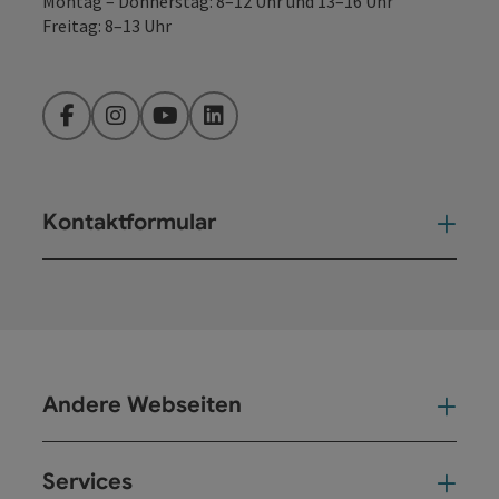
Montag – Donnerstag: 8–12 Uhr und 13–16 Uhr
Freitag: 8–13 Uhr
Facebook
Instagram
YouTube
LinkedIn
Kontaktformular
Kont
Andere Webseiten
And
Services
Ser