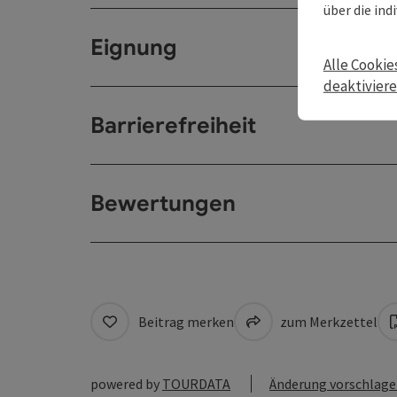
über die ind
Eignung
Alle Cookie
deaktivier
Barrierefreiheit
Bewertungen
Beitrag merken
zum Merkzettel
powered by
TOURDATA
Änderung vorschlag