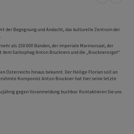
in Google Map
in Apple
 Ort der Begegnung und Andacht, das kulturelle Zentrum der
.
mehr als 150.000 Bänden, der imperiale Marmorsaal, der
mit dem Sarkophag Anton Bruckners und die „Brucknerorgel“
nzen Österreichs hinaus bekannt. Der Heilige Florian soll an
 berühmte Komponist Anton Bruckner hat hier seine letzte
zjährig gegen Voranmeldung buchbar. Kontaktieren Sie uns