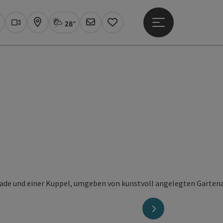
28°
Hauptmenü öffne
Aktuelles Wetter
Linz, Sprühregen
uchen
Webcams
Karte
Newsletter
Merkzettel
nächstes Element