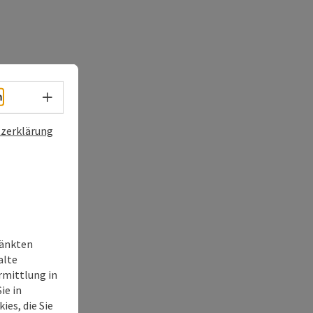
Sprachwahl - Menü öffnen
h
zerklärung
ränkten
alte
rmittlung in
ie in
ies, die Sie