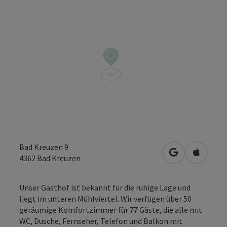
Bad Kreuzen 9
in Google Map
in Apple
4362
Bad Kreuzen
Unser Gasthof ist bekannt für die ruhige Lage und
liegt im unteren Mühlviertel. Wir verfügen über 50
geräumige Komfortzimmer für 77 Gäste, die alle mit
WC, Dusche, Fernseher, Telefon und Balkon mit