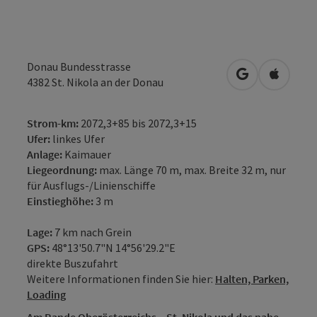
Donau Bundesstrasse
in Google Map
in Apple
4382
St. Nikola an der Donau
Strom-km:
2072,3+85 bis 2072,3+15
Ufer:
linkes Ufer
Anlage:
Kaimauer
Liegeordnung:
max. Länge 70 m, max. Breite 32 m, nur
für Ausflugs-/Linienschiffe
Einstieghöhe:
3 m
Lage:
7 km nach Grein
GPS:
48°13'50.7"N 14°56'29.2"E
direkte Buszufahrt
Weitere Informationen finden Sie hier:
Halten, Parken,
Loading
Am Rande Oberösterreichs – St. Nikola und das nahe