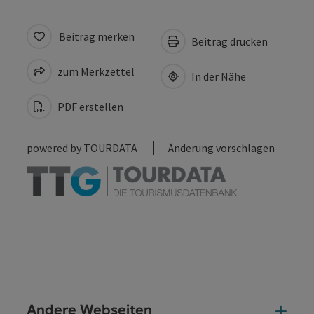
Beitrag merken
Beitrag drucken
zum Merkzettel
In der Nähe
PDF erstellen
powered by
TOURDATA
Änderung vorschlagen
Andere Webseiten
And