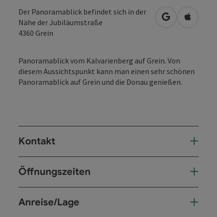
Der Panoramablick befindet sich in der
in Google Map
in Apple
Nähe der Jubiläumstraße
4360
Grein
Panoramablick vom Kalvarienberg auf Grein. Von
diesem Aussichtspunkt kann man einen sehr schönen
Panoramablick auf Grein und die Donau genießen.
Kontakt
Öffnungszeiten
Anreise/Lage