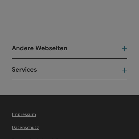
Andere Webseiten
And
Services
Ser
Impressum
Datenschutz