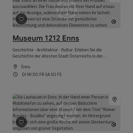
Beitrag merken
: Museum 1212 Enns
Copyrig
Museum 1212 Enns
Geschichte - Architektur - Kultur: Erleben Sie die
Geschichte der ältesten Stadt Österreichs in der
modernen Ausstellung im historischen Ambiente des
Enns
Schloss Ennsegg.
Öffnungszeiten
Dienstag geöffnet
Mittwoch geöffnet
Donnerstag geöffnet
Freitag geöffnet
Samstag geöffnet
Sonntag geöffnet
Feiertag geöffnet
DI
MI
DO
FR
SA
SO
FE
Beitrag merken
: Via Lauriacum
Copyrig