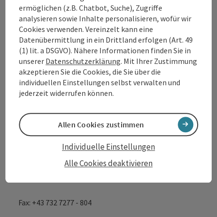
ermöglichen (z.B. Chatbot, Suche), Zugriffe
analysieren sowie Inhalte personalisieren, wofür wir
Cookies verwenden. Vereinzelt kann eine
Tourismusverband Donauregion
Datenübermittlung in ein Drittland erfolgen (Art. 49
Oberösterreich
(1) lit. a DSGVO). Nähere Informationen finden Sie in
unserer
Datenschutzerklärung
. Mit Ihrer Zustimmung
WGD Donau Oberösterreich Tourismus
akzeptieren Sie die Cookies, die Sie über die
GmbH
individuellen Einstellungen selbst verwalten und
jederzeit widerrufen können.
Lindengasse 9
4040 Linz
Allen Cookies zustimmen
+43 732 7277 - 888
Individuelle Einstellungen
Alle Cookies deaktivieren
info@donauregion.at
Fax: +43 732 7277 - 804