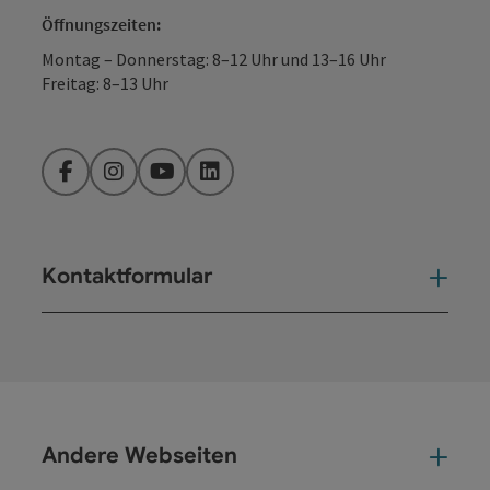
Öffnungszeiten:
Montag – Donnerstag: 8–12 Uhr und 13–16 Uhr
Freitag: 8–13 Uhr
Facebook
Instagram
YouTube
LinkedIn
Kontaktformular
Kont
Andere Webseiten
And