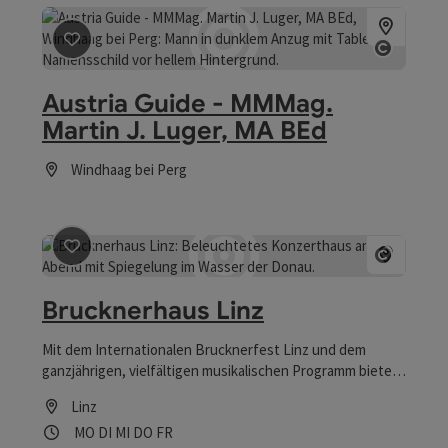
Beitrag merken
: Austria Guide - MMMag. Martin J. Luge
Copyrig
Austria Guide - MMMag.
Martin J. Luger, MA BEd
Windhaag bei Perg
Öffnungszeiten
Beitrag merken
: Brucknerhaus Linz
Copyrig
Brucknerhaus Linz
Mit dem Internationalen Brucknerfest Linz und dem
ganzjährigen, vielfältigen musikalischen Programm bietet
das renommierte Konzerthaus an der Donau
Linz
Besucher*innen jeden Alters einen Querschnitt aus
Öffnungszeiten
Montag geöffnet
Dienstag geöffnet
Mittwoch geöffnet
Donnerstag geöffnet
Freitag geöffnet
MO
DI
MI
DO
FR
verschiedensten Genres mit hochkarätigen