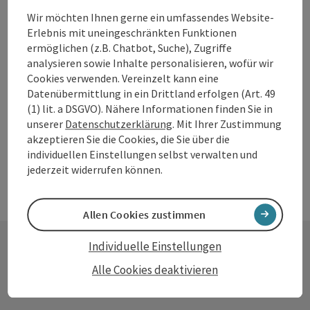
Wir möchten Ihnen gerne ein umfassendes Website-
Linz
Erlebnis mit uneingeschränkten Funktionen
Öffnungszeiten
Montag geöffnet
Dienstag geöffnet
Mittwoch geöffnet
Donnerstag geöffnet
Freitag geöffnet
Samstag geöffnet
Sonntag geöffnet
Feiertag geöffnet
MO
DI
MI
DO
FR
SA
SO
FE
ermöglichen (z.B. Chatbot, Suche), Zugriffe
analysieren sowie Inhalte personalisieren, wofür wir
Cookies verwenden. Vereinzelt kann eine
Datenübermittlung in ein Drittland erfolgen (Art. 49
Seite zurück
Seite 
1
2
3
(1) lit. a DSGVO). Nähere Informationen finden Sie in
unserer
Datenschutzerklärung
. Mit Ihrer Zustimmung
akzeptieren Sie die Cookies, die Sie über die
individuellen Einstellungen selbst verwalten und
jederzeit widerrufen können.
Allen Cookies zustimmen
Individuelle Einstellungen
Kontakt
Alle Cookies deaktivieren