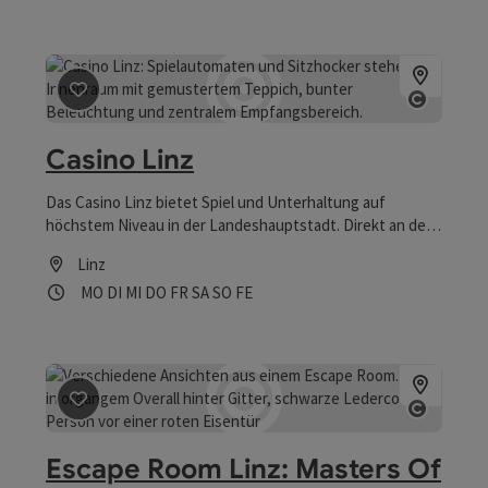
Künstler*innen aus aller Welt.
Beitrag merken
: Casino Linz
Copyrig
Casino Linz
Das Casino Linz bietet Spiel und Unterhaltung auf
höchstem Niveau in der Landeshauptstadt. Direkt an der
Landstraße gelegen lädt es zu legeren Spielspaß bei
Linz
freiem Eintritt und ganz ohne Dresscode ein.
Öffnungszeiten
Montag geöffnet
Dienstag geöffnet
Mittwoch geöffnet
Donnerstag geöffnet
Freitag geöffnet
Samstag geöffnet
Sonntag geöffnet
Feiertag geöffnet
MO
DI
MI
DO
FR
SA
SO
FE
Beitrag merken
: Escape Room Linz: Masters Of Escape
Copyrig
Escape Room Linz: Masters Of