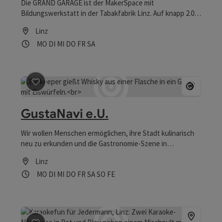
Die GRAND GARAGE ist der MakerSpace mit
Bildungswerkstatt in der Tabakfabrik Linz. Auf knapp 2.000
Quadratmetern bieten modern ausgestattete
Linz
Räumlichkeiten und Werkstätten Raum für kreatives
Öffnungszeiten
Montag geöffnet
Dienstag geöffnet
Mittwoch geöffnet
Donnerstag geöffnet
Freitag geöffnet
Samstag geöffnet
MO
DI
MI
DO
FR
SA
Arbeiten, Innovationsprojekte, Experimentieren,
Wissensaustausch und Vernetzung.
Beitrag merken
: GustaNavi e.U.
Copyrig
GustaNavi e.U.
Wir wollen Menschen ermöglichen, ihre Stadt kulinarisch
neu zu erkunden und die Gastronomie-Szene in
Innenstädten ins Spotlight stellen.
Linz
Öffnungszeiten
Montag geöffnet
Dienstag geöffnet
Mittwoch geöffnet
Donnerstag geöffnet
Freitag geöffnet
Samstag geöffnet
Sonntag geöffnet
Feiertag geöffnet
MO
DI
MI
DO
FR
SA
SO
FE