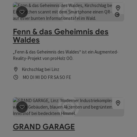
Beitrag merken
: Fenn & das Geheimnis des Waldes
Copyrig
Fenn & das Geheimnis des
Waldes
„Fenn & das Geheimnis des Waldes“ ist ein Augmented-
Reality-Projekt von proHolz OÖ.
Kirchschlag bei Linz
Öffnungszeiten
Montag geöffnet
Dienstag geöffnet
Mittwoch geöffnet
Donnerstag geöffnet
Freitag geöffnet
Samstag geöffnet
Sonntag geöffnet
Feiertag geöffnet
MO
DI
MI
DO
FR
SA
SO
FE
Beitrag merken
: GRAND GARAGE
GRAND GARAGE