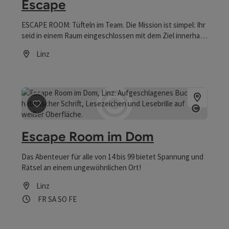
Escape
ESCAPE ROOM: Tüfteln im Team. Die Mission ist simpel: Ihr
seid in einem Raum eingeschlossen mit dem Ziel innerhalb
von 60 Minuten zu entkommen. Jedoch befindet ihr euch
Linz
in einer anderen Welt, deren Geschichte und Geheimnisse
Öffnungszeiten
ihr erst erkunden müsst! Nur mit Geschick und Kreativität
könnt ihr alle Rätsel und Aufgaben meistern und in der
Handlung voran kommen. Euer Schicksal liegt in euren
Händen ... und Köpfen!
Beitrag merken
: Escape Room im Dom
Copyrig
Escape Room im Dom
Das Abenteuer für alle von 14 bis 99 bietet Spannung und
Rätsel an einem ungewöhnlichen Ort!
Linz
Öffnungszeiten
Freitag geöffnet
Samstag geöffnet
Sonntag geöffnet
Feiertag geöffnet
FR
SA
SO
FE