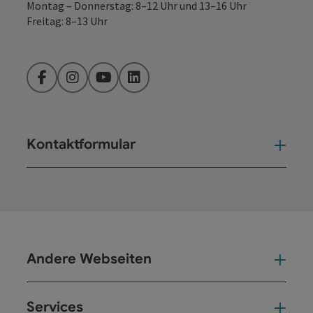
Montag – Donnerstag: 8–12 Uhr und 13–16 Uhr
Freitag: 8–13 Uhr
Facebook
Instagram
YouTube
LinkedIn
Kontaktformular
Kont
Andere Webseiten
And
Services
Ser