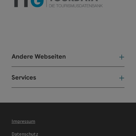
Andere Webseiten
And
Services
Ser
Impressum
Datenschutz