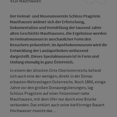
in Google Map
in Apple
4310
Mauthausen
Der Heimat- und Museumsverein Schloss Pragstein
Mauthausen widmet sich der Erforschung,
Dokumentation und Vermittlung der tausend Jahre
alten Geschichte Mauthausens. Die Ergebnisse werden
im Heimatmuseum in anschaulicher Form den
Besuchern präsentiert. Im Apothekenmuseum wird die
Entwicklung der Landapotheken umfassend
dargestellt. Dieses Spezialmuseum ist in Form und
Umfang einmalig in ganz Österreich.
In einem der ältesten Orte Oberösterreichs befand
sich auch eine der wenigen, direkt in der Donau
erbauten Wehranlagen Österreichs. Noch 1860, einige
Jahre vor den großen Donauregulierungen, lag
Schloss Pragstein auf einer Felseninsel nahe
Mauthausen, mit dem Ufer nur durch eine Brücke
verbunden. Das erklärt auch seine kielförmige Bauart.
Hochwasser musste das ...