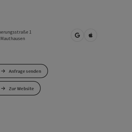
nerungsstraße 1
in Google Maps öffnen
in Apple Maps öffn
0
Mauthausen
Anfrage senden
Zur Website