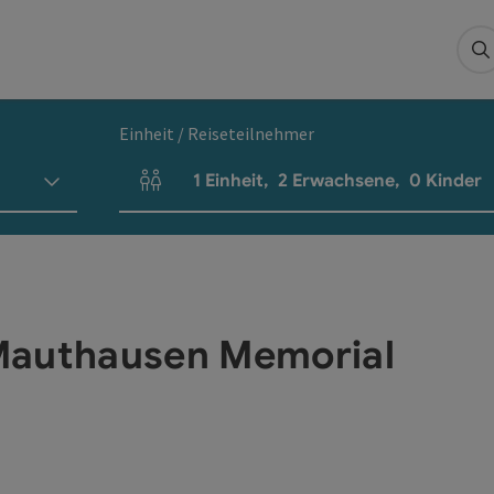
S
Einheit / Reiseteilnehmer
1
Einheit
,
2
Erwachsene
,
0
Kinder
Einheitenanzahl und Personenfelder
Mauthausen Memorial