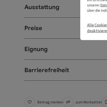
unserer
Dat
Ausstattung
über die ind
Alle Cookie
Preise
deaktivier
Eignung
Barrierefreiheit
Beitrag merken
zum Merkzettel