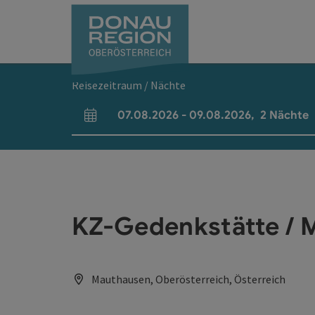
Accesskey
Accesskey
Accesskey
Accesskey
Accesskey
Accesskey
Zum Inhalt
Zur Navigation
Zum Seitenanfang
Zur Kontaktseite
Zum Impressum
Zur Startseite
[0]
[7]
[1]
[5]
[3]
[2]
Reisezeitraum / Nächte
07.08.2026
-
09.08.2026
,
2
Nächte
An- und Abreisefelder
KZ-Gedenkstätte / 
Mauthausen, Oberösterreich, Österreich