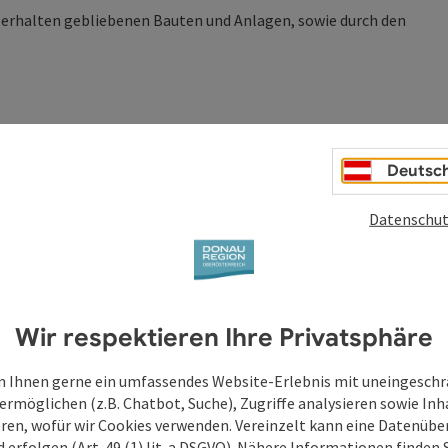
n erhalten gebliebenen Bauten und Anlagen, sowie durch den
Deutsc
Datenschut
Wir respektieren Ihre Privatsphäre
 Ihnen gerne ein umfassendes Website-Erlebnis mit uneingesch
ermöglichen (z.B. Chatbot, Suche), Zugriffe analysieren sowie Inh
eren, wofür wir Cookies verwenden. Vereinzelt kann eine Datenübe
d erfolgen (Art. 49 (1) lit. a DSGVO). Nähere Informationen finden S