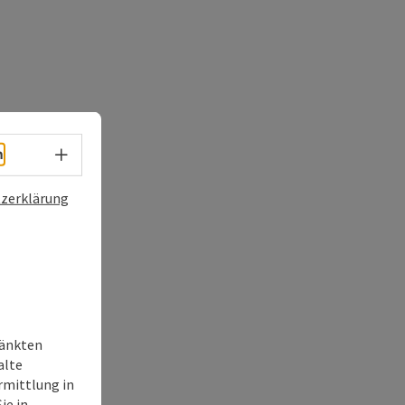
Sprachwahl - Menü öffnen
h
zerklärung
ränkten
alte
rmittlung in
ie in