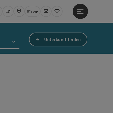
28°
Hauptmenü öffne
Aktuelles Wetter
Linz, wolkig
uchen
Webcams
Karte
Newsletter
Merkzettel
Unterkunft finden