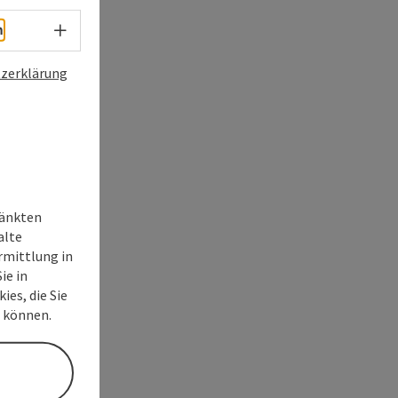
Sprachwahl - Menü öffnen
h
zerklärung
ränkten
alte
rmittlung in
ie in
ies, die Sie
n können.