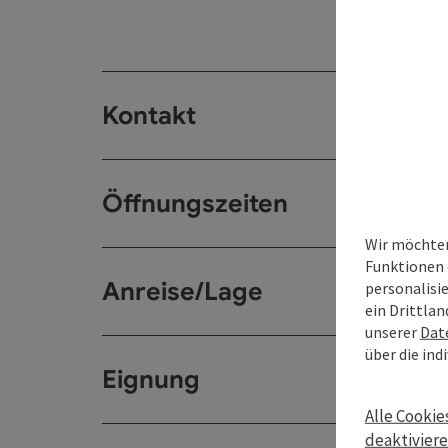
Kontakt
Öffnungszeiten
Wir möchten
Funktionen 
Anreise/Lage
personalisi
ein Drittlan
unserer
Dat
über die ind
Eignung
Alle Cookie
deaktivier