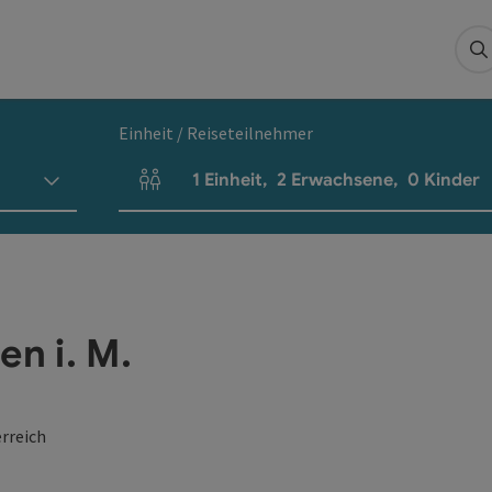
S
Einheit / Reiseteilnehmer
1
Einheit
,
2
Erwachsene
,
0
Kinder
Einheitenanzahl und Personenfelder
en i. M.
rreich