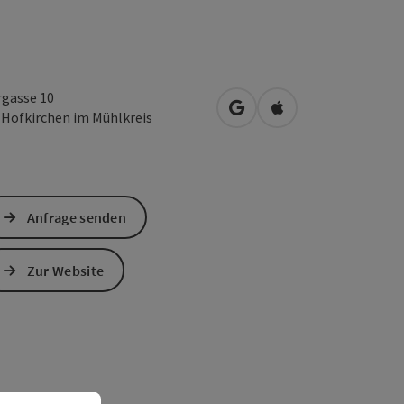
rgasse 10
in Google Maps öffnen
in Apple Maps öffn
2
Hofkirchen im Mühlkreis
Anfrage senden
Zur Website