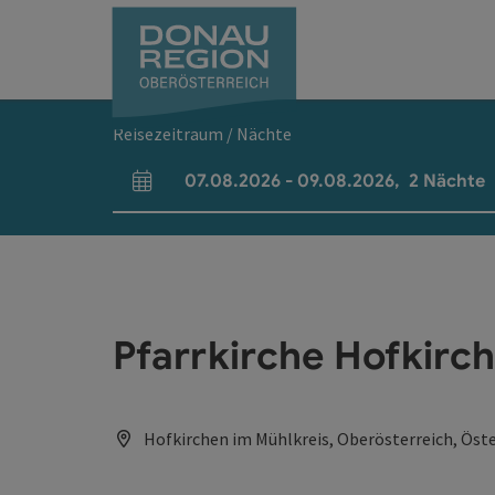
Accesskey
Accesskey
Accesskey
Accesskey
Accesskey
Accesskey
Zum Inhalt
Zur Navigation
Zum Seitenanfang
Zur Kontaktseite
Zum Impressum
Zur Startseite
[0]
[7]
[1]
[5]
[3]
[2]
Reisezeitraum / Nächte
07.08.2026
-
09.08.2026
,
2
Nächte
An- und Abreisefelder
Pfarrkirche Hofkirch
Hofkirchen im Mühlkreis, Oberösterreich, Öste