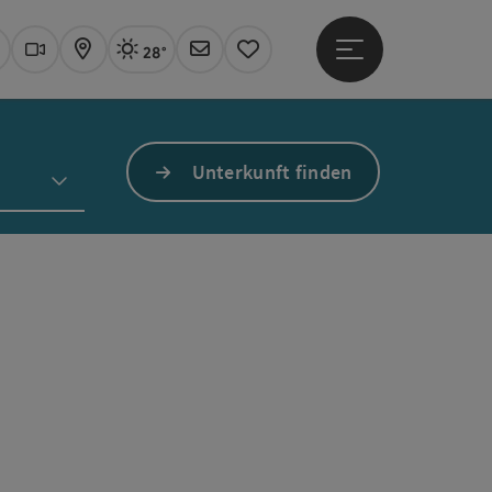
28°
Hauptmenü öffne
Aktuelles Wetter
Linz, sonnig
uchen
Webcams
Karte
Newsletter
Merkzettel
Unterkunft finden