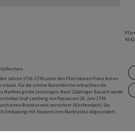
Pfar
414
Hofkirchen.
n den Jahren 1716-1739 unter den Pfarrvikaren Franz Anton
 erbaut. Für die schöne Barockkirche erbrachten die
es Marktes große Leistungen. Nach 23jähriger Bauzeit wurde
Dominikus Graf Lamberg von Passau am 28. Juni 1739
durch einen Brand erneut vernichtet (Kirchendach). Die
urch Umbauung mit Häusern vom Marktplatz abgesondert.