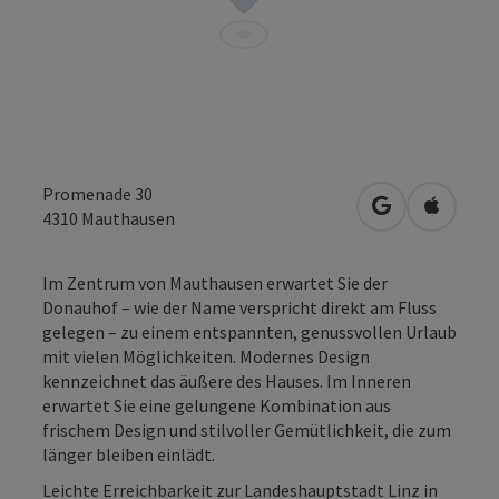
Promenade 30
in Google Map
in Apple
4310
Mauthausen
Im Zentrum von Mauthausen erwartet Sie der
Donauhof – wie der Name verspricht direkt am Fluss
gelegen – zu einem entspannten, genussvollen Urlaub
mit vielen Möglichkeiten. Modernes Design
kennzeichnet das äußere des Hauses. Im Inneren
erwartet Sie eine gelungene Kombination aus
frischem Design und stilvoller Gemütlich­keit, die zum
länger bleiben einlädt.
Leichte Erreichbarkeit zur Landeshauptstadt Linz in