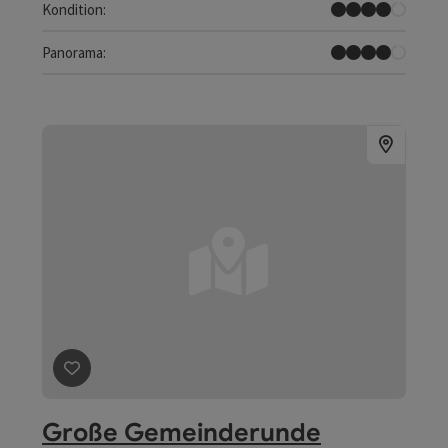
Schwer
Kondition:
Tolles Panorama
Panorama:
Beitrag merken
: Große Gemeinderunde
Große Gemeinderunde