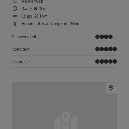
Wanderweg
Dauer: 6h 30m
Länge: 20,1 km
Höhenmeter aufsteigend: 465 m
Schwer
Schwierigkeit:
Sehr schwer
Kondition:
Traumtour
Panorama: