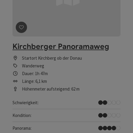
Beitrag merken
: Kirchberger Panoramaweg
Kirchberger Panoramaweg
Startort
Kirchberg ob der Donau
Wanderweg
Dauer: 1h 47m
Länge: 6,1 km
Höhenmeter aufsteigend: 62 m
Leicht
Schwierigkeit:
Leicht
Kondition:
Tolles Panorama
Panorama: