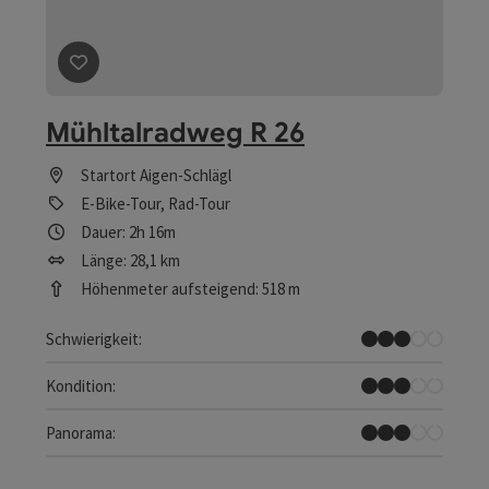
Beitrag merken
: Mühltalradweg R 26
Mühltalradweg R 26
Startort
Aigen-Schlägl
E-Bike-Tour, Rad-Tour
Dauer: 2h 16m
Länge: 28,1 km
Höhenmeter aufsteigend: 518 m
Mittel
Schwierigkeit:
Mittel
Kondition:
Einige Ausblicke
Panorama: