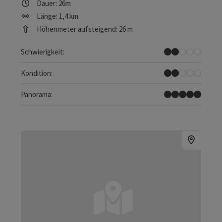
Dauer: 26m
Länge: 1,4 km
Höhenmeter aufsteigend: 26 m
Leicht
Schwierigkeit:
Leicht
Kondition:
Traumtour
Panorama: