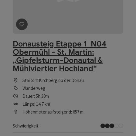
Beitrag merken
: Donausteig Etappe 1_N04 Obermühl -
Donausteig Etappe 1_N04
Obermühl - St. Martin:
„Gipfelsturm-Donautal &
Mühlviertler Hochland“
Startort
Kirchberg ob der Donau
Wanderweg
Dauer: 5h 30m
Länge: 14,7 km
Höhenmeter aufsteigend: 657 m
Mittel
Schwierigkeit: