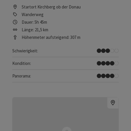
Startort
Kirchberg ob der Donau
Wanderweg
Dauer: 5h 45m
Länge: 21,5 km
Höhenmeter aufsteigend: 307 m
Mittel
Schwierigkeit:
Schwer
Kondition:
Tolles Panorama
Panorama: