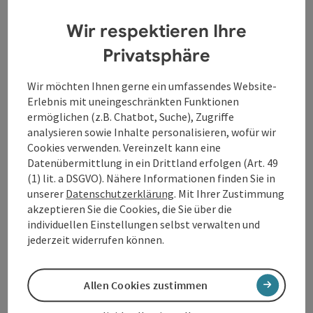
Traumtour
Panorama:
Wir respektieren Ihre
Privatsphäre
Wir möchten Ihnen gerne ein umfassendes Website-
Erlebnis mit uneingeschränkten Funktionen
ermöglichen (z.B. Chatbot, Suche), Zugriffe
analysieren sowie Inhalte personalisieren, wofür wir
Cookies verwenden. Vereinzelt kann eine
Datenübermittlung in ein Drittland erfolgen (Art. 49
(1) lit. a DSGVO). Nähere Informationen finden Sie in
unserer
Datenschutzerklärung
. Mit Ihrer Zustimmung
akzeptieren Sie die Cookies, die Sie über die
individuellen Einstellungen selbst verwalten und
Beitrag merken
: Kirchberg: Donausteigrunde
jederzeit widerrufen können.
Kirchberg: Donausteigrunde
Allen Cookies zustimmen
Startort
Kirchberg ob der Donau