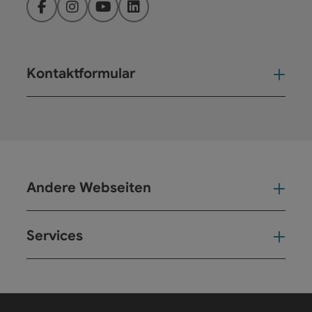
Facebook
Instagram
YouTube
LinkedIn
Kontaktformular
Kont
Andere Webseiten
And
Services
Ser