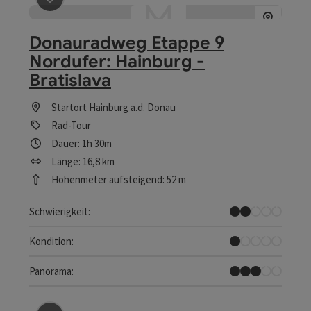
Donauradweg Etappe 9
Nordufer: Hainburg -
Bratislava
Startort
Hainburg a.d. Donau
Rad-Tour
Dauer: 1h 30m
Länge: 16,8 km
Höhenmeter aufsteigend: 52 m
Leicht
Schwierigkeit:
Sehr leicht
Kondition:
Einige Ausblicke
Panorama: