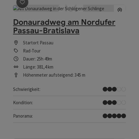
Beitrag merken
: Donauradweg am Nordufer Passau-Br
Donauradweg am Nordufer
Passau-Bratislava
Startort
Passau
Rad-Tour
Dauer: 25h 49m
Länge: 381,4 km
Höhenmeter aufsteigend: 345 m
Mittel
Schwierigkeit:
Mittel
Kondition:
Traumtour
Panorama: