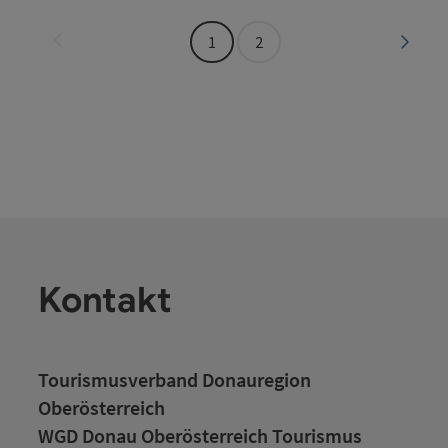
Seite zurück
Seite 
1
2
Kontakt
Tourismusverband Donauregion
Oberösterreich
WGD Donau Oberösterreich Tourismus