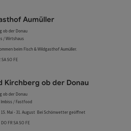
l verfeinert werden kann. Die Ergebnisse in der Liste wer
asthof Aumüller
g ob der Donau
s / Wirtshaus
lkommen beim Fisch & Wildgasthof Aumüller.
zeiten
ag geöffnet
enstag geöffnet
Freitag geöffnet
Samstag geöffnet
Sonntag geöffnet
Feiertag geöffnet
R
SA
SO
FE
d Kirchberg ob der Donau
g ob der Donau
 Imbiss / Fastfood
 15. Mai - 31. August Bei Schönwetter geöffnet
zeiten
ag geöffnet
enstag geöffnet
Mittwoch geöffnet
Donnerstag geöffnet
Freitag geöffnet
Samstag geöffnet
Sonntag geöffnet
Feiertag geöffnet
I
DO
FR
SA
SO
FE