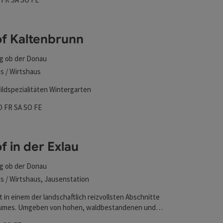
f Kaltenbrunn
g ob der Donau
s / Wirtshaus
ldspezialitäten Wintergarten
zeiten
ag geöffnet
enstag geöffnet
Donnerstag geöffnet
Freitag geöffnet
Samstag geöffnet
Sonntag geöffnet
Feiertag geöffnet
O
FR
SA
SO
FE
f in der Exlau
g ob der Donau
 / Wirtshaus, Jausenstation
gt in einem der landschaftlich reizvollsten Abschnitte
umes. Umgeben von hohen, waldbestandenen und
gen, in die sich durch Jahrtausende die Donau ihr