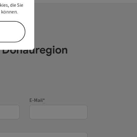
ies, die Sie
n können.
e Donauregion
E-Mail
*