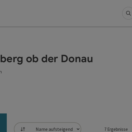
S
hberg ob der Donau
h
7
Ergebnisse
Sortierung