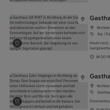
Gastha
Kirchber
Bar / Pu
Beitrag merken
: Gasthaus DA' WIRT
Heute noch, 
Gastgewerbe 
dieses Gebäu
Öffnungs
Mittw
Do
MI
DO
F
Gastha
Kirchber
Gasthau
Beitrag merken
: Gasthaus Zalto-Höglinger
Österreichis
Öffnungs
Diens
Mit
DI
MI
D