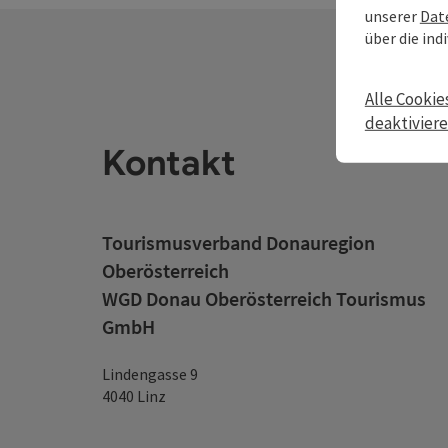
unserer
Dat
über die ind
Alle Cookie
deaktivier
Kontakt
Tourismusverband Donauregion
Oberösterreich
WGD Donau Oberösterreich Tourismus
GmbH
Lindengasse 9
4040 Linz