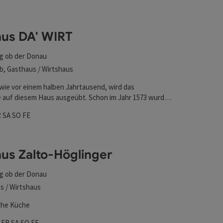
us DA' WIRT
g ob der Donau
b, Gasthaus / Wirtshaus
wie vor einem halben Jahrtausend, wird das
auf diesem Haus ausgeübt. Schon im Jahr 1573 wurde
de nachweislich als "Schenkhaus" betrieben.
zeiten
och geöffnet
nnerstag geöffnet
Freitag geöffnet
Samstag geöffnet
Sonntag geöffnet
Feiertag geöffnet
R
SA
SO
FE
us Zalto-Höglinger
g ob der Donau
s / Wirtshaus
che Küche
zeiten
tag geöffnet
twoch geöffnet
Donnerstag geöffnet
Freitag geöffnet
Samstag geöffnet
Sonntag geöffnet
Feiertag geöffnet
O
FR
SA
SO
FE