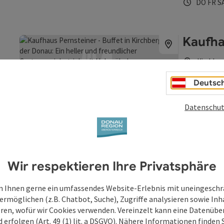
Öffnungs
Donn
Fr
DO
FR
S
steiniges Be
"Obere Wacha
Jahrhunderte
"Ochsenau" b
Kaufha
1806 in der 
Gasthof in de
Kirchber
befindet sic
Buffet /
Naturschutzge
Beitrag merken
: Kaufhaus Pernsteiner - Buffet
Deutsc
die Exlau sin
Das Buffett m
Tagesetappe 
im Sparmarkt
Datenschut
oder auch ei
frisch aus de
Öffnungs
Mont
Di
eingerichtet
MO
DI
M
Öffnungszeit
Wir respektieren Ihre Privatsphäre
 Ihnen gerne ein umfassendes Website-Erlebnis mit uneingesch
ermöglichen (z.B. Chatbot, Suche), Zugriffe analysieren sowie Inh
eren, wofür wir Cookies verwenden. Vereinzelt kann eine Datenübe
d erfolgen (Art. 49 (1) lit. a DSGVO). Nähere Informationen finden S