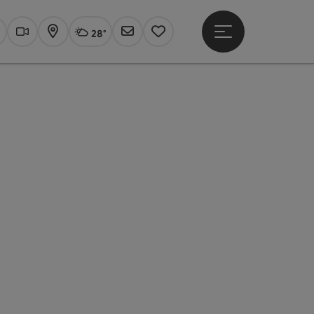
28°
Hauptmenü öffne
Aktuelles Wetter
Linz, wolkig
uchen
Webcams
Karte
Newsletter
Merkzettel