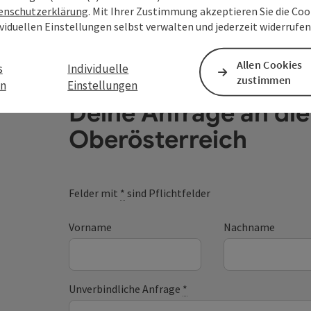
enschutzerklärung
. Mit Ihrer Zustimmung akzeptieren Sie die Cook
ividuellen Einstellungen selbst verwalten und jederzeit widerrufe
Allen Cookies
s
Individuelle
zustimmen
en
Einstellungen
Deine Anfrage an di
Oberösterreich
Felder mit
*
sind Pflichtfelder
Vorname
Nachname
Unverbindliche Anfrage
*