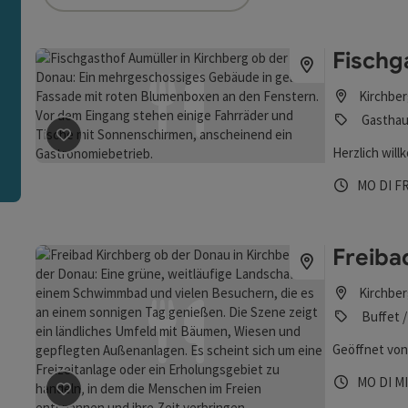
die Liste stehen Filter zur Verfügung mit denen die Auswah
Fischg
n
Kirchber
Gasthau
Beitrag merken
: Fischgasthof Aumüller
Herzlich wil
Öffnungs
Mont
Di
MO
DI
F
Freiba
Kirchber
Buffet /
Geöffnet von
Öffnungs
Mont
Di
MO
DI
M
Beitrag merken
: Freibad Kirchberg ob der Donau