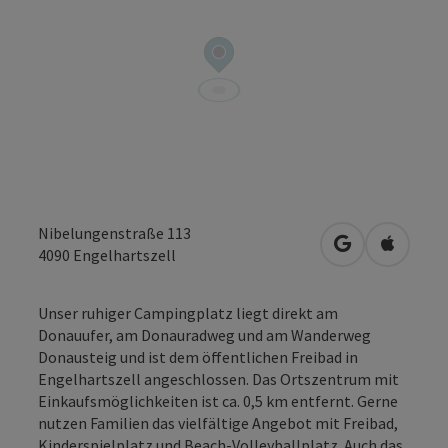
Nibelungenstraße 113
in Google Map
in Apple
4090
Engelhartszell
Unser ruhiger Campingplatz liegt direkt am
Donauufer, am Donauradweg und am Wanderweg
Donausteig und ist dem öffentlichen Freibad in
Engelhartszell angeschlossen. Das Ortszentrum mit
Einkaufsmöglichkeiten ist ca. 0,5 km entfernt. Gerne
nutzen Familien das vielfältige Angebot mit Freibad,
Kinderspielplatz und Beach-Volleyballplatz. Auch das