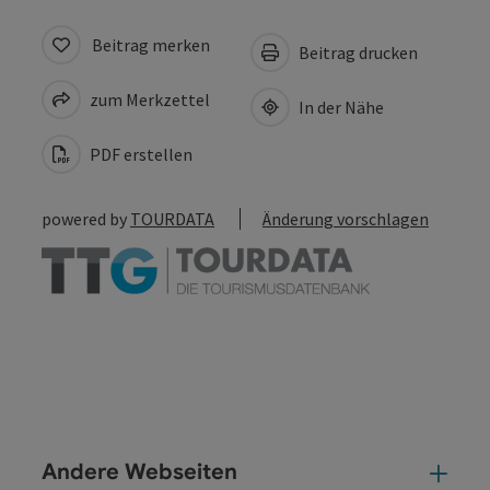
Beitrag merken
Beitrag drucken
zum Merkzettel
In der Nähe
PDF erstellen
powered by
TOURDATA
Änderung vorschlagen
Andere Webseiten
And