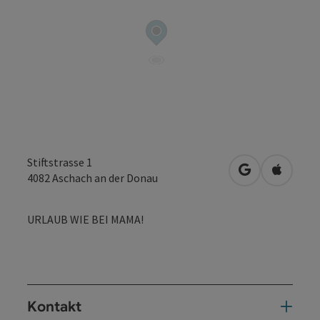
Stiftstrasse 1
in Google Map
in Apple
4082
Aschach an der Donau
URLAUB WIE BEI MAMA!
Kontakt