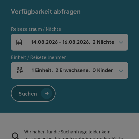
Verfügbarkeit abfragen
Reisezeitraum / Nächte
14.08.2026
-
16.08.2026
,
2
Nächte
An- und Abreisefelder
Einheit / Reiseteilnehmer
1
Einheit
,
2
Erwachsene
,
0
Kinder
Einheitenanzahl und Personenfelder
Suchen
Wir haben für die Suchanfrage leider kein
passendes buchbares Ergebnis gefunden. Bitte