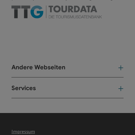
Andere Webseiten
And
Services
Ser
Impressum