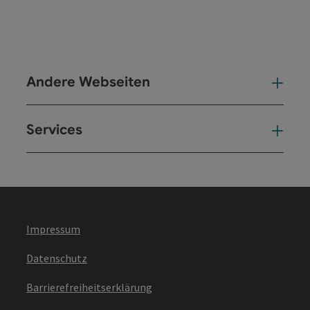
Andere Webseiten
And
Services
Ser
Impressum
Datenschutz
Barrierefreiheitserklärung