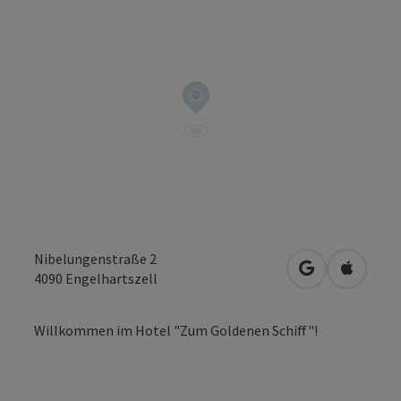
Nibelungenstraße 2
in Google Map
in Apple
4090
Engelhartszell
Willkommen im Hotel "Zum Goldenen Schiff"!