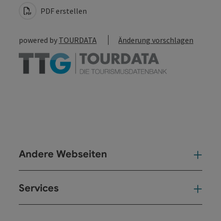
PDF erstellen
powered by
TOURDATA
Änderung vorschlagen
Andere Webseiten
And
Services
Ser