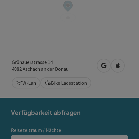
Grünauerstrasse 14
in Google Maps
in Apple 
4082
Aschach an der Donau
W-Lan
Bike Ladestation
Verfügbarkeit abfragen
Reisezeitraum / Nächte