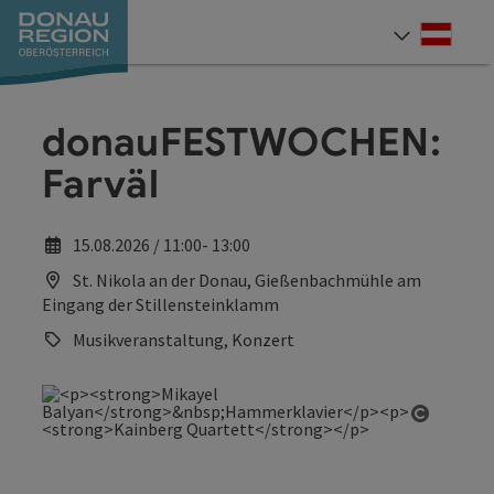
Accesskey
Accesskey
Accesskey
Accesskey
Accesskey
Accesskey
Zum Inhalt
Zur Navigation
Zum Seitenanfang
Zur Kontaktseite
Zum Impressum
Zur Startseite
[0]
[7]
[1]
[5]
[3]
[2]
Deut
Sprach
donauFESTWOCHEN:
Farväl
15.08.2026 / 11:00- 13:00
St. Nikola an der Donau, Gießenbachmühle am
Eingang der Stillensteinklamm
Musikveranstaltung, Konzert
Copyrig