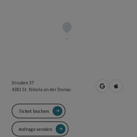
Struden 37
in Google Maps
in Apple 
4381
St. Nikola an der Donau
Ticket buchen
Anfrage senden