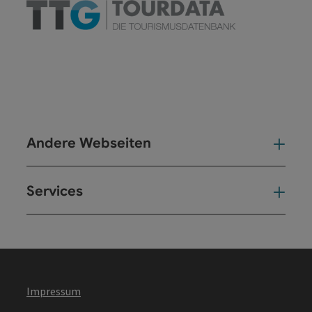
Andere Webseiten
And
Services
Ser
Impressum