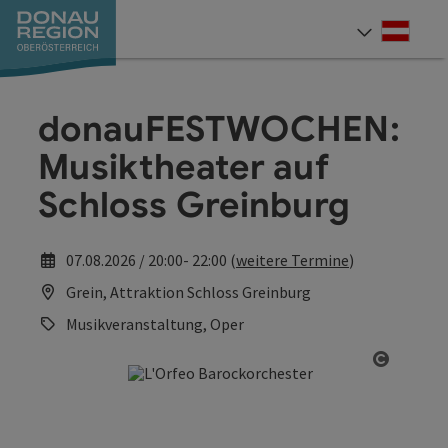
Accesskey
Accesskey
Accesskey
Accesskey
Accesskey
Accesskey
Zum Inhalt
Zur Navigation
Zum Seitenanfang
Zur Kontaktseite
Zum Impressum
Zur Startseite
[0]
[7]
[1]
[5]
[3]
[2]
Deut
Sprach
donauFESTWOCHEN:
Musiktheater auf
Schloss Greinburg
07.08.2026 / 20:00- 22:00 (
weitere Termine
)
Grein, Attraktion Schloss Greinburg
Musikveranstaltung, Oper
Copyrig