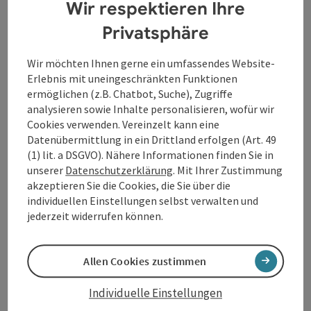
Wir respektieren Ihre
komponierte, entfalten seine Kantaten und Chöre
eine eindrucksvolle dramatische Kraft. Aus dieser
Privatsphäre
reichen Vielfalt webt Saskia Bladt eine feine
musikalische Textur und formt
Sophia oder „Der Preis
Wir möchten Ihnen gerne ein umfassendes Website-
der Freiheit“
zu einem musiktheatralen
Erlebnis mit uneingeschränkten Funktionen
Pasticcio unserer Zeit. Mit einem Libretto von Philipp
ermöglichen (z.B. Chatbot, Suche), Zugriffe
Blom werden aktuelle gesellschaftliche Fragen
analysieren sowie Inhalte personalisieren, wofür wir
poetisch und musikalisch erfahrbar: Wie beeinflusst
Cookies verwenden. Vereinzelt kann eine
Künstliche Intelligenz unser Denken, unsere
Datenübermittlung in ein Drittland erfolgen (Art. 49
Entscheidungen und unser Verständnis von
(1) lit. a DSGVO). Nähere Informationen finden Sie in
Menschlichkeit?
unserer
Datenschutzerklärung
. Mit Ihrer Zustimmung
Im Zentrum steht der festliche Launch der
akzeptieren Sie die Cookies, die Sie über die
allwissenden KI Sophia. Zwischen Musik von
individuellen Einstellungen selbst verwalten und
Bach, Champagner und visionären Zukunftsbildern
jederzeit widerrufen können.
beantwortet die Maschine die Fragen
ihrer Bewunderer mit beeindruckender Klarheit. Als
die Kellnerin Leila eine sehr persönliche Frage
Allen Cookies zustimmen
stellt, öffnet sich ein Raum für Nachdenken und
Dialog. So lädt das Werk zu einem
Individuelle Einstellungen
intensiven Gedankenexperiment über Fortschritt,