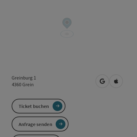
Greinburg 1
in Google Maps
in Apple 
4360
Grein
Ticket buchen
Anfrage senden