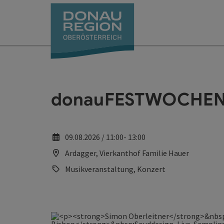
Accesskey
Accesskey
Accesskey
Accesskey
Accesskey
Accesskey
Zum Inhalt
Zur Navigation
Zum Seitenanfang
Zur Kontaktseite
Zum Impressum
Zur Startseite
[0]
[7]
[1]
[5]
[3]
[2]
donauFESTWOCHEN: 
09.08.2026 / 11:00- 13:00
Ardagger, Vierkanthof Familie Hauer
Musikveranstaltung, Konzert