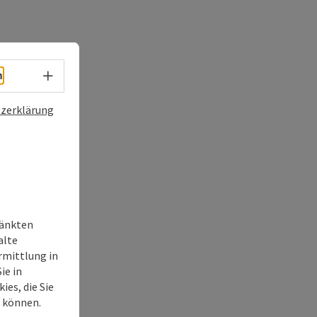
Sprachwahl - Menü öffnen
h
zerklärung
ränkten
alte
rmittlung in
ie in
ies, die Sie
n können.