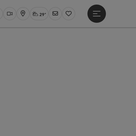
29°
Hauptmenü öffne
Aktuelles Wetter
Linz, stark bewölkt
uchen
Webcams
Karte
Newsletter
Merkzettel