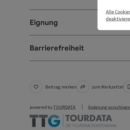
Alle Cookie
deaktivier
Eignung
Barrierefreiheit
Beitrag merken
zum Merkzettel
powered by
TOURDATA
Änderung vorschlag