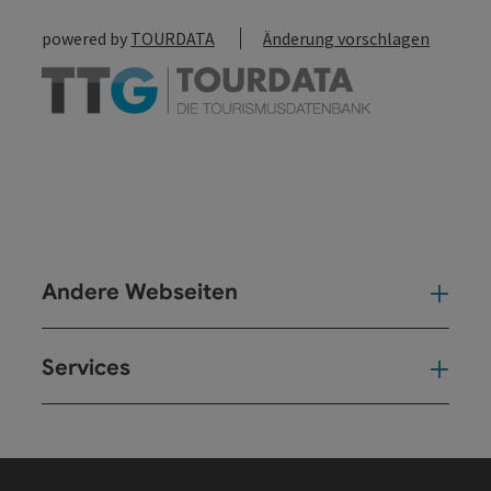
powered by
TOURDATA
Änderung vorschlagen
Andere Webseiten
And
Services
Ser