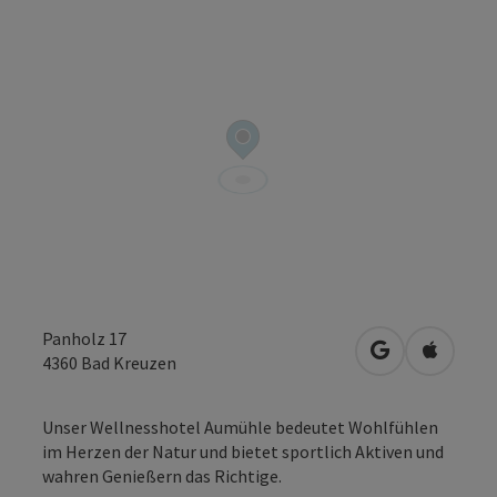
Panholz 17
in Google Map
in Apple
4360
Bad Kreuzen
Unser Wellnesshotel Aumühle bedeutet Wohlfühlen
im Herzen der Natur und bietet sportlich Aktiven und
wahren Genießern das Richtige.