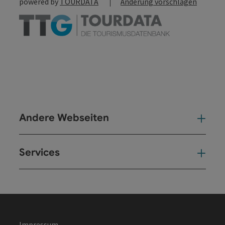
powered by
TOURDATA
Änderung vorschlagen
Andere Webseiten
And
Services
Ser
Impressum