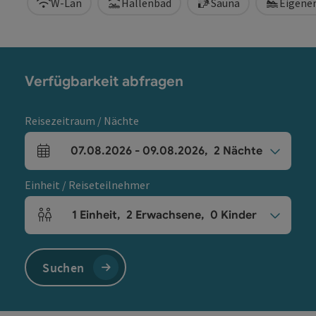
W-Lan
Hallenbad
Sauna
Eigene
Verfügbarkeit abfragen
Reisezeitraum / Nächte
07.08.2026
-
09.08.2026
,
2
Nächte
An- und Abreisefelder
Einheit / Reiseteilnehmer
1
Einheit
,
2
Erwachsene
,
0
Kinder
Einheitenanzahl und Personenfelder
Suchen