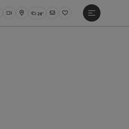
28°
Hauptmenü öffne
Aktuelles Wetter
Linz, wolkig
uchen
Webcams
Karte
Newsletter
Merkzettel