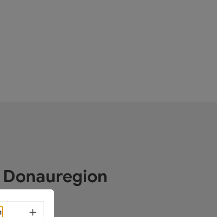
e Donauregion
Sprachwahl - Menü öffnen
h