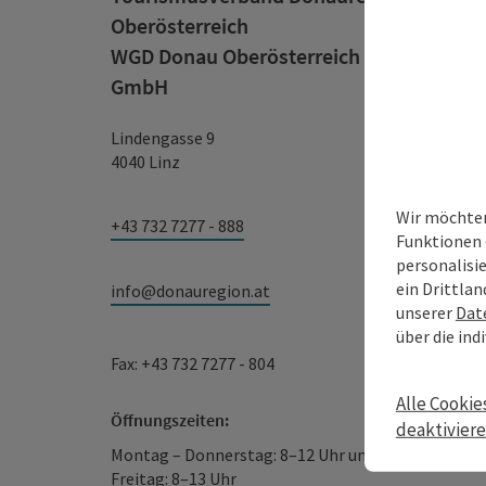
Oberösterreich
WGD Donau Oberösterreich Tourismus
GmbH
Lindengasse 9
4040 Linz
Wir möchten
+43 732 7277 - 888
Funktionen 
personalisi
ein Drittlan
info@donauregion.at
unserer
Dat
über die ind
Fax: +43 732 7277 - 804
Alle Cookie
Öffnungszeiten:
deaktivier
Montag – Donnerstag: 8–12 Uhr und 13–16 Uhr
Freitag: 8–13 Uhr