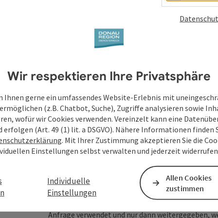
Felder mit
*
sind Pflichtfelder
Datenschut
Vorname
Nachname
Wir respektieren Ihre Privatsphäre
Unverbindliche Anfrage
*
 Ihnen gerne ein umfassendes Website-Erlebnis mit uneingesch
ermöglichen (z.B. Chatbot, Suche), Zugriffe analysieren sowie Inh
eren, wofür wir Cookies verwenden. Vereinzelt kann eine Datenübe
d erfolgen (Art. 49 (1) lit. a DSGVO). Nähere Informationen finden S
enschutzerklärung
. Mit Ihrer Zustimmung akzeptieren Sie die Cook
Zum Schutz vor Spam wird Google reCAPTCHA
ividuellen Einstellungen selbst verwalten und jederzeit widerrufe
personenbezogene Daten (z. B. die IP-Adresse
Absenden des Formulars werden die dafür erfor
ist eine Kontaktaufnahme jederzeit per E-Ma
Allen Cookies
s
Individuelle
zustimmen
en
Einstellungen
Deine bekannt gegebenen Daten (E-Mail-Adresse, A
WGD Donau Oberösterreich Tourismus GmbH ausschl
Anfrage verwendet und nur dann weitergegeben, wen