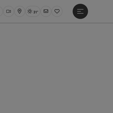
31°
Hauptmenü öffne
Aktuelles Wetter
Linz, sonnig
uchen
Webcams
Karte
Newsletter
Merkzettel