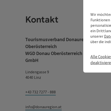
Wir möchten
Kontakt
Funktionen 
personalisi
ein Drittlan
unserer
Dat
Tourismusverband Donauregion
über die ind
Oberösterreich
WGD Donau Oberösterreich Tourismus
Alle Cookie
GmbH
deaktivier
Lindengasse 9
4040 Linz
+43 732 7277 - 888
info@donauregion.at