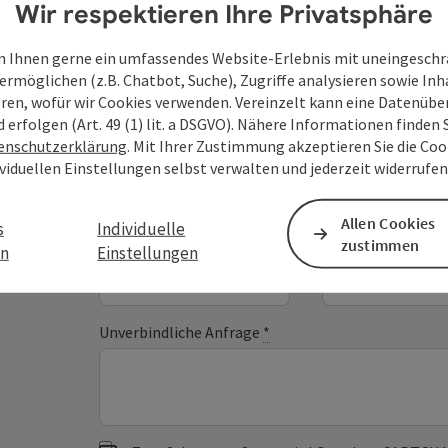
Wir respektieren Ihre Privatsphäre
 Ihnen gerne ein umfassendes Website-Erlebnis mit uneingesch
Deine Anfrage an di
ermöglichen (z.B. Chatbot, Suche), Zugriffe analysieren sowie Inh
eren, wofür wir Cookies verwenden. Vereinzelt kann eine Datenübe
Oberösterreich
d erfolgen (Art. 49 (1) lit. a DSGVO). Nähere Informationen finden S
enschutzerklärung
. Mit Ihrer Zustimmung akzeptieren Sie die Cook
ividuellen Einstellungen selbst verwalten und jederzeit widerrufe
Felder mit
*
sind Pflichtfelder
Allen Cookies
s
Individuelle
Vorname
Nachname
zustimmen
en
Einstellungen
Unverbindliche Anfrage
*