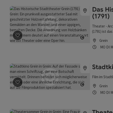
interessant
Das Hi
(1791)
Theater - Arc
(1791) ist da
der Europast
Beitrag merken
: Das Historische Stadttheater Grein (1
Grein
Theatertradit
Copyright öff
Öffnung
Mon
D
MO
DI
M
Besonderheit
Stadtk
Film im Stadt
Grein
Beitrag merken
: Stadtkino Grein
Copyright öff
Öffnung
Mon
D
MO
DI
M
Theat