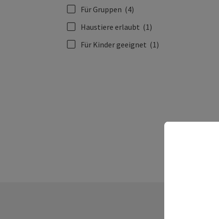
Für Gruppen
(4)
Haustiere erlaubt
(1)
Für Kinder geeignet
(1)