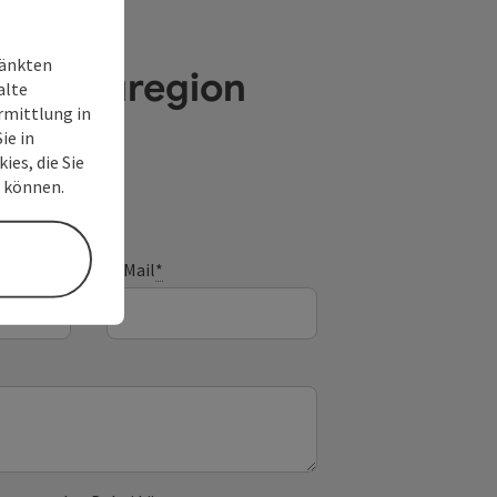
ränkten
e Donauregion
alte
rmittlung in
ie in
ies, die Sie
n können.
E-Mail
*