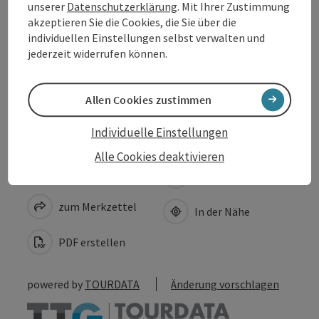
unserer
Datenschutzerklärung
. Mit Ihrer Zustimmung
akzeptieren Sie die Cookies, die Sie über die
individuellen Einstellungen selbst verwalten und
Eignung
jederzeit widerrufen können.
Barrierefreiheit
Allen Cookies zustimmen
Individuelle Einstellungen
Alle Cookies deaktivieren
Beitrag merken
Beitrag drucken
zum Merkzettel
In der Nähe
PDF erstellen
powered by
TOURDATA
Änderung vorschlagen