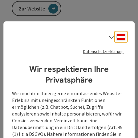
Zur Website
Rastplatz St. Nikola/Gießenbachmühle
Deuts
Sprach
In der Gießenbachmühle wurde einst eine Frau schwer
krank. Nur "Vom Kraut Widertod" konnte sie gesund
Datenschutzerklärung
werden. Die Donau-Sage erzählt, wie ihre Tochter zu
dem Heilmittel kam...
Wir respektieren Ihre
Privatsphäre
Wir möchten Ihnen gerne ein umfassendes Website-
Kontakt
Erlebnis mit uneingeschränkten Funktionen
ermöglichen (z.B. Chatbot, Suche), Zugriffe
analysieren sowie Inhalte personalisieren, wofür wir
Öffnungszeiten
Cookies verwenden. Vereinzelt kann eine
Datenübermittlung in ein Drittland erfolgen (Art. 49
(1) lit. a DSGVO). Nähere Informationen finden Sie in
Anreise/Lage