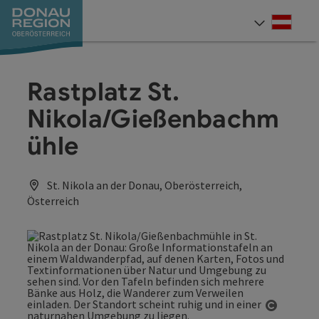
Accesskey
Accesskey
Accesskey
Accesskey
Accesskey
Accesskey
Zum Inhalt
Zur Navigation
Zum Seitenanfang
Zur Kontaktseite
Zum Impressum
Zur Startseite
[0]
[7]
[1]
[5]
[3]
[2]
Deut
Sprach
Rastplatz St.
Nikola/Gießenbachm
ühle
St. Nikola an der Donau, Oberösterreich,
Österreich