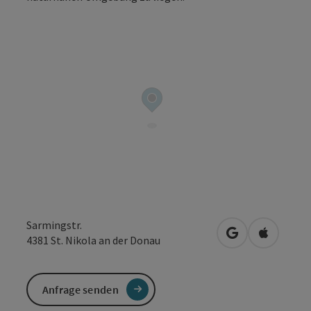
Copyrig
Sarmingstr.
in Google Maps
in Apple 
4381
St. Nikola an der Donau
Anfrage senden