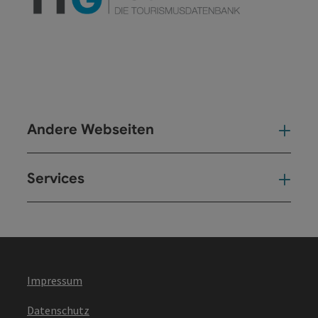
Andere Webseiten
And
Services
Ser
Impressum
Datenschutz