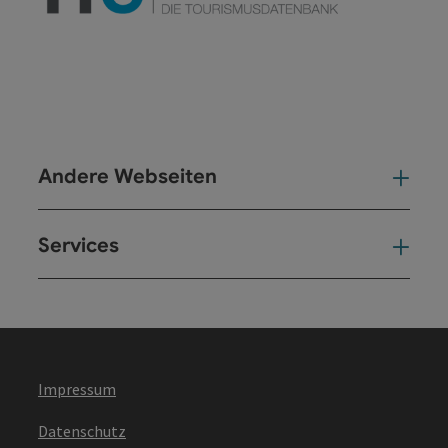
Andere Webseiten
And
Services
Ser
Impressum
Datenschutz