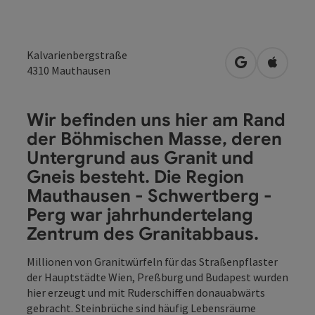
Kalvarienbergstraße
in Google Map
in Apple
4310
Mauthausen
Wir befinden uns hier am Rand
der Böhmischen Masse, deren
Untergrund aus Granit und
Gneis besteht. Die Region
Mauthausen - Schwertberg -
Perg war jahrhundertelang
Zentrum des Granitabbaus.
Millionen von Granitwürfeln für das Straßenpflaster
der Hauptstädte Wien, Preßburg und Budapest wurden
hier erzeugt und mit Ruderschiffen donauabwärts
gebracht. Steinbrüche sind häufig Lebensräume