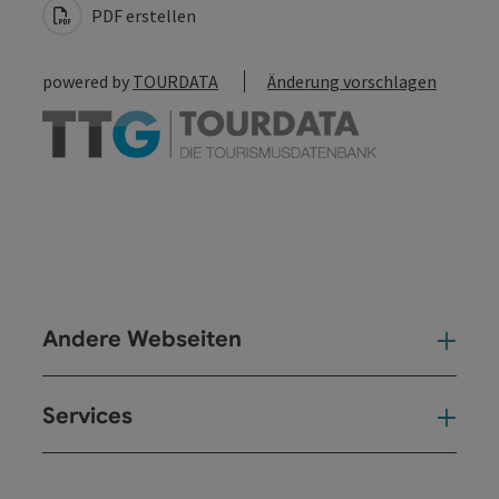
PDF erstellen
powered by
TOURDATA
Änderung vorschlagen
Andere Webseiten
And
Services
Ser