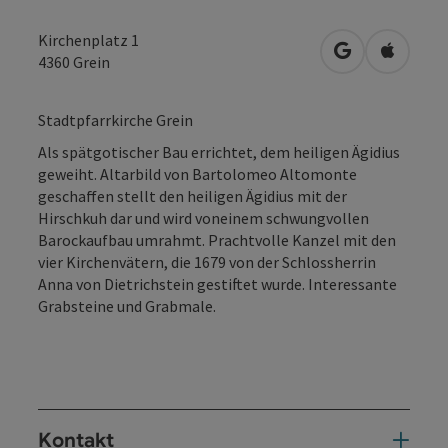
Kirchenplatz 1
in Google Map
in Apple
4360
Grein
Stadtpfarrkirche Grein
Als spätgotischer Bau errichtet, dem heiligen Ägidius
geweiht. Altarbild von Bartolomeo Altomonte
geschaffen stellt den heiligen Ägidius mit der
Hirschkuh dar und wird voneinem schwungvollen
Barockaufbau umrahmt. Prachtvolle Kanzel mit den
vier Kirchenvätern, die 1679 von der Schlossherrin
Anna von Dietrichstein gestiftet wurde. Interessante
Grabsteine und Grabmale.
Kontakt