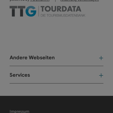
Andere Webseiten
And
Services
Ser
Impressum