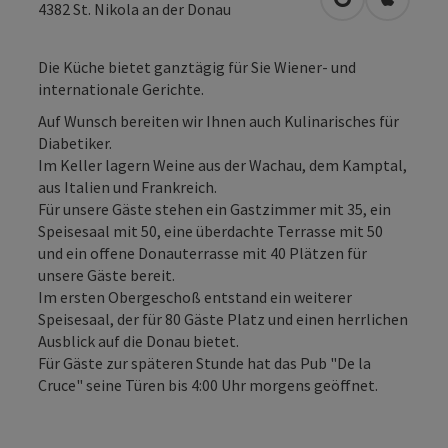
in Google Map
in Apple
4382
St. Nikola an der Donau
Die Küche bietet ganztägig für Sie Wiener- und
internationale Gerichte.
Auf Wunsch bereiten wir Ihnen auch Kulinarisches für
Diabetiker.
Im Keller lagern Weine aus der Wachau, dem Kamptal,
aus Italien und Frankreich.
Für unsere Gäste stehen ein Gastzimmer mit 35, ein
Speisesaal mit 50, eine überdachte Terrasse mit 50
und ein offene Donauterrasse mit 40 Plätzen für
unsere Gäste bereit.
Im ersten Obergeschoß entstand ein weiterer
Speisesaal, der für 80 Gäste Platz und einen herrlichen
Ausblick auf die Donau bietet.
Für Gäste zur späteren Stunde hat das Pub "De la
Cruce" seine Türen bis 4:00 Uhr morgens geöffnet.