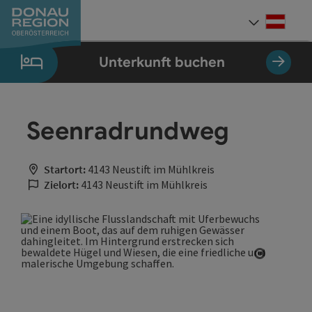
Accesskey
Accesskey
Accesskey
Accesskey
Accesskey
Accesskey
Zum Inhalt
Zur Navigation
Zum Seitenanfang
Zur Kontaktseite
Zum Impressum
Zur Startseite
[0]
[7]
[1]
[5]
[3]
[2]
Deut
Sprach
Unterkunft buchen
Seenradrundweg
Startort:
4143 Neustift im Mühlkreis
Zielort:
4143 Neustift im Mühlkreis
Copyrigh