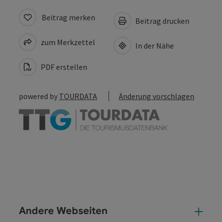
Beitrag merken
Beitrag drucken
zum Merkzettel
In der Nähe
PDF erstellen
powered by
TOURDATA
Änderung vorschlagen
Andere Webseiten
And