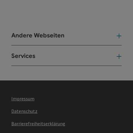
Andere Webseiten
And
Services
Ser
Impressum
Datenschutz
Barrierefreiheitserklärung