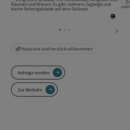
Copyri
nächst
Haustiere sind herzlich willkommen
Anfrage senden
Zur Website